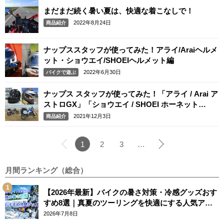
まだまだ続く暑い夏は、快適な着こなしで！
2022年8月24日
商品紹介
ナップススタッフが使ってみた！アライ/Araiヘルメ
ット・ショウエイ/SHOEIヘルメット編
2022年6月30日
バイクで遊ぶ
ナップス スタッフが使ってみた！「アライ / Arai ア
ストロGX」「ショウエイ / SHOEI ホーネット
ADV」
2021年12月3日
商品紹介
1
2
3
…
月間ランキング（総合）
【2026年最新】バイクの暑さ対策・冷感グッズおす
すめ8選｜真夏のツーリングを快適にする人気アイ
テム
2026年7月8日