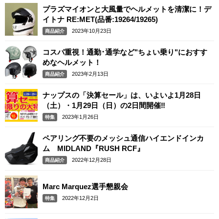
プラズマイオンと大風量でヘルメットを清潔に！デ
イトナ RE:MET(品番:19264/19265)
2023年10月23日
商品紹介
コスパ重視！通勤･通学など"ちょい乗り"におすす
めなヘルメット！
2023年2月13日
商品紹介
ナップスの「決算セール」は、いよいよ1月28日
（土）・1月29日（日）の2日間開催‼
2023年1月26日
特集
ペアリング不要のメッシュ通信ハイエンドインカ
ム MIDLAND『RUSH RCF』
2022年12月28日
商品紹介
Marc Marquez選手懇親会
2022年12月2日
特集