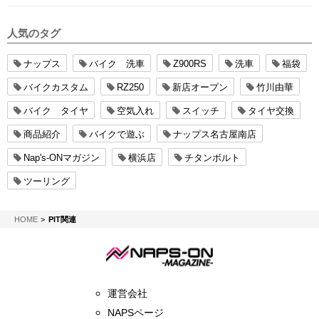
人気のタグ
ナップス
バイク 洗車
Z900RS
洗車
福袋
バイクカスタム
RZ250
新店オープン
竹川由華
バイク タイヤ
空気入れ
スイッチ
タイヤ交換
商品紹介
バイクで遊ぶ
ナップス名古屋南店
Nap's-ONマガジン
横浜店
チタンボルト
ツーリング
NAPS-ON マガジン
HOME
PIT関連
運営会社
NAPSページ