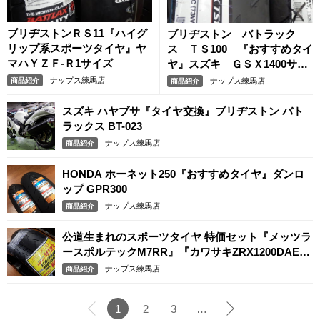
ブリヂストンＲＳ11『ハイグ
ブリヂストン バトラック
リップ系スポーツタイヤ』ヤ
ス ＴＳ100 『おすすめタイ
マハＹＺＦ-Ｒ1サイズ
ヤ』スズキ ＧＳＸ1400サイ
ズ
ナップス練馬店
商品紹介
ナップス練馬店
商品紹介
スズキ ハヤブサ『タイヤ交換』ブリヂストン バト
ラックス BT-023
ナップス練馬店
商品紹介
HONDA ホーネット250『おすすめタイヤ』ダンロ
ップ GPR300
ナップス練馬店
商品紹介
公道生まれのスポーツタイヤ 特価セット『メッツラ
ースポルテックM7RR』『カワサキZRX1200DAEG
サイズ』
ナップス練馬店
商品紹介
1
2
3
…