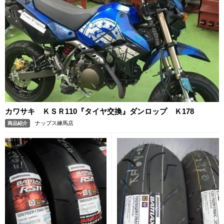
カワサキ ＫＳＲ110『タイヤ交換』ダンロップ Ｋ178
ナップス練馬店
商品紹介