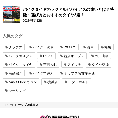
バイクタイヤのラジアルとバイアスの違いとは？特
徴・選び方とおすすめタイヤ8選！
2026年5月12日
人気のタグ
ナップス
バイク 洗車
Z900RS
洗車
福袋
バイクカスタム
RZ250
新店オープン
竹川由華
バイク タイヤ
空気入れ
スイッチ
タイヤ交換
商品紹介
バイクで遊ぶ
ナップス名古屋南店
Nap's-ONマガジン
横浜店
チタンボルト
ツーリング
NAPS-ON マガジン
HOME
ナップス練馬店