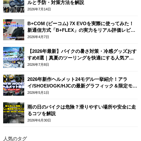
ルと予防・対策方法を解説
2026年7月14日
B+COM (ビーコム) 7X EVOを実際に使ってみた！
新通信方式「B+FLEX」の実力をリアル評価レビュ
ー
2026年4月7日
【2026年最新】バイクの暑さ対策・冷感グッズおす
すめ8選｜真夏のツーリングを快適にする人気アイ
テム
2026年7月8日
2026年新作ヘルメット24モデル一挙紹介！アラ
イ/SHOEI/OGK/HJCの最新グラフィック＆限定モデ
ルまとめ
2026年5月1日
雨の日のバイクは危険？滑りやすい場所や安全に走
るコツを解説
2026年6月30日
人気のタグ