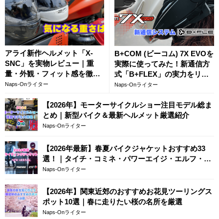
アライ新作ヘルメット「X-
B+COM (ビーコム) 7X EVOを
SNC」を実物レビュー｜重
実際に使ってみた！新通信方
量・外観・フィット感を徹底
式「B+FLEX」の実力をリア
チェック
ル評価レビュー
Naps-Onライター
Naps-Onライター
【2026年】モーターサイクルショー注目モデル総ま
とめ｜新型バイク＆最新ヘルメット厳選紹介
Naps-Onライター
【2026年最新】春夏バイクジャケットおすすめ33
選！｜タイチ・コミネ・パワーエイジ・エルフ・エ
ースカフェロンドン
Naps-Onライター
【2026年】関東近郊のおすすめお花見ツーリングス
ポット10選｜春に走りたい桜の名所を厳選
Naps-Onライター