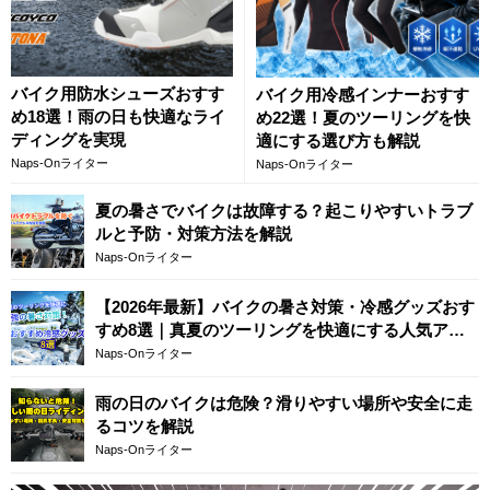
バイク用防水シューズおすす
バイク用冷感インナーおすす
め18選！雨の日も快適なライ
め22選！夏のツーリングを快
ディングを実現
適にする選び方も解説
Naps-Onライター
Naps-Onライター
夏の暑さでバイクは故障する？起こりやすいトラブ
ルと予防・対策方法を解説
Naps-Onライター
【2026年最新】バイクの暑さ対策・冷感グッズおす
すめ8選｜真夏のツーリングを快適にする人気アイ
テム
Naps-Onライター
雨の日のバイクは危険？滑りやすい場所や安全に走
るコツを解説
Naps-Onライター