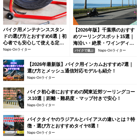
バイク用メンテナンススタン
【2026年版】千葉県のおすす
ドの選び方とおすすめ6選｜初
めツーリングスポット15選｜
心者でも安心して使える定番
海沿い・絶景・ワインディン
モデルを解説
グを満喫
Naps-Onライター
Naps-Onライター
バイクで遊ぶ
【2026年最新版】バイク用インカムおすすめ7選｜
選び方とメッシュ通信対応モデルも紹介！
Naps-Onライター
バイク初心者におすすめの関東近郊ツーリングコー
ス10選｜距離・難易度・マップ付きで安心！
Naps-Onライター
バイクタイヤのラジアルとバイアスの違いとは？特
徴・選び方とおすすめタイヤ8選！
Naps-Onライター