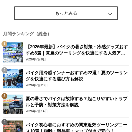
もっとみる
月間ランキング（総合）
【2026年最新】バイクの暑さ対策・冷感グッズおす
すめ8選｜真夏のツーリングを快適にする人気アイ
テム
2026年7月8日
バイク用冷感インナーおすすめ22選！夏のツーリン
グを快適にする選び方も解説
2026年7月20日
夏の暑さでバイクは故障する？起こりやすいトラブ
ルと予防・対策方法を解説
2026年7月14日
バイク初心者におすすめの関東近郊ツーリングコー
ス10選｜距離・難易度・マップ付きで安心！