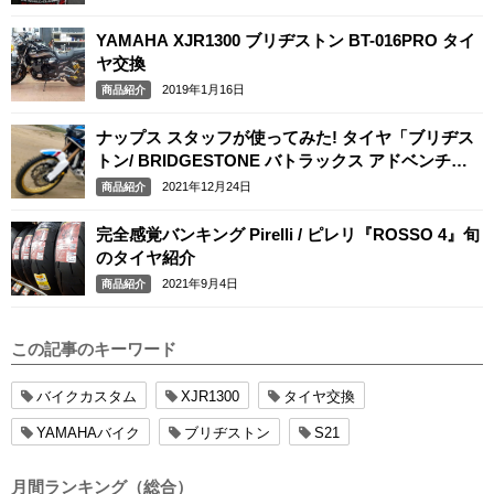
YAMAHA XJR1300 ブリヂストン BT-016PRO タイ
ヤ交換
2019年1月16日
商品紹介
ナップス スタッフが使ってみた! タイヤ「ブリヂス
トン/ BRIDGESTONE バトラックス アドベンチャ
ーA41」「ミシュラン / MICHELIN アナキーアドベ
2021年12月24日
商品紹介
ンチャー」
完全感覚バンキング Pirelli / ピレリ『ROSSO 4』旬
のタイヤ紹介
2021年9月4日
商品紹介
この記事のキーワード
バイクカスタム
XJR1300
タイヤ交換
YAMAHAバイク
ブリヂストン
S21
月間ランキング（総合）