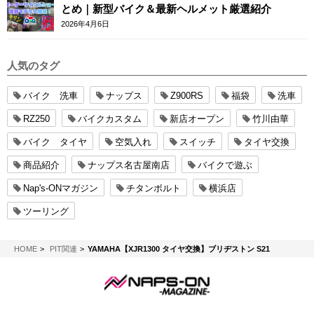
とめ｜新型バイク＆最新ヘルメット厳選紹介
2026年4月6日
人気のタグ
バイク 洗車
ナップス
Z900RS
福袋
洗車
RZ250
バイクカスタム
新店オープン
竹川由華
バイク タイヤ
空気入れ
スイッチ
タイヤ交換
商品紹介
ナップス名古屋南店
バイクで遊ぶ
Nap's-ONマガジン
チタンボルト
横浜店
ツーリング
NAPS-ON マガジン
HOME
PIT関連
YAMAHA【XJR1300 タイヤ交換】ブリヂストン S21