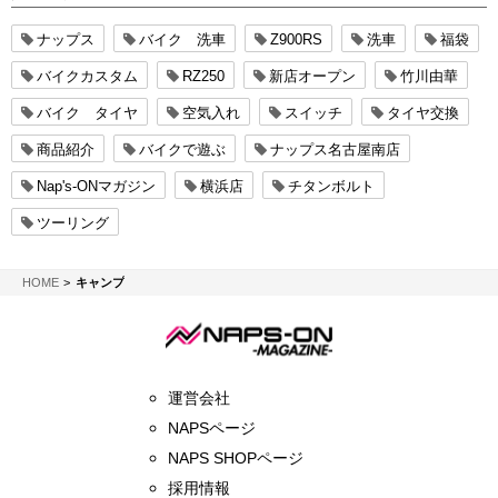
ナップス
バイク 洗車
Z900RS
洗車
福袋
バイクカスタム
RZ250
新店オープン
竹川由華
バイク タイヤ
空気入れ
スイッチ
タイヤ交換
商品紹介
バイクで遊ぶ
ナップス名古屋南店
Nap's-ONマガジン
横浜店
チタンボルト
ツーリング
NAPS-ON マガジン
HOME
キャンプ
運営会社
NAPSページ
NAPS SHOPページ
採用情報