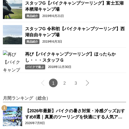
スタッフG【バイクキャンプツーリング】富士五湖
本栖湖キャンプ場
2019年6月21日
商品紹介
スタッフG 令和初【バイクキャンプツーリング】西
湖自由キャンプ場
2019年6月3日
商品紹介
再び【バイクキャンプツーリング】ほったらか
し・・・スタッフＧ
2018年11月30日
バイクで遊ぶ
1
2
3
月間ランキング（総合）
【2026年最新】バイクの暑さ対策・冷感グッズおす
すめ8選｜真夏のツーリングを快適にする人気アイ
テム
2026年7月8日