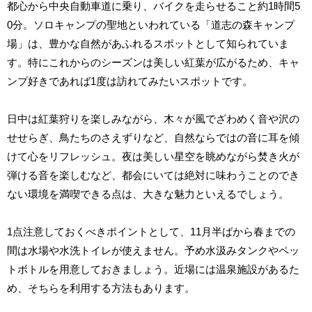
都心から中央自動車道に乗り、バイクを走らせること約1時間5
0分。ソロキャンプの聖地といわれている「道志の森キャンプ
場」は、豊かな自然があふれるスポットとして知られていま
す。特にこれからのシーズンは美しい紅葉が広がるため、キャ
ンプ好きであれば1度は訪れてみたいスポットです。
日中は紅葉狩りを楽しみながら、木々が風でざわめく音や沢の
せせらぎ、鳥たちのさえずりなど、自然ならではの音に耳を傾
けて心をリフレッシュ。夜は美しい星空を眺めながら焚き火が
弾ける音を楽しむなど、都会にいては絶対に味わうことのでき
ない環境を満喫できる点は、大きな魅力といえるでしょう。
1点注意しておくべきポイントとして、11月半ばから春までの
間は水場や水洗トイレが使えません。予め水汲みタンクやペッ
トボトルを用意しておきましょう。近場には温泉施設があるた
め、そちらを利用する方法もあります。