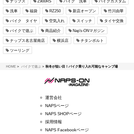
ナップス
Z900RS
バイク 洗車
バイクカスタム
洗車
福袋
RZ250
新店オープン
竹川由華
バイク タイヤ
空気入れ
スイッチ
タイヤ交換
バイクで遊ぶ
商品紹介
Nap's-ONマガジン
ナップス名古屋南店
横浜店
チタンボルト
ツーリング
NAPS-ON マガジン
HOME
バイクで遊ぶ
秋冬が狙い目！バイク乗り入れ可能なキャンプ場
運営会社
NAPSページ
NAPS SHOPページ
採用情報
NAPS Facebookページ