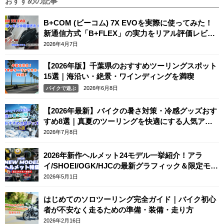
おすすめの記事
B+COM (ビーコム) 7X EVOを実際に使ってみた！
新通信方式「B+FLEX」の実力をリアル評価レビュ
ー
2026年4月7日
【2026年版】千葉県のおすすめツーリングスポット
15選｜海沿い・絶景・ワインディングを満喫
2026年6月8日
バイクで遊ぶ
【2026年最新】バイクの暑さ対策・冷感グッズおす
すめ8選｜真夏のツーリングを快適にする人気アイ
テム
2026年7月8日
2026年新作ヘルメット24モデル一挙紹介！アラ
イ/SHOEI/OGK/HJCの最新グラフィック＆限定モデ
ルまとめ
2026年5月1日
はじめてのソロツーリング完全ガイド｜バイク初心
者が不安なく走るための準備・装備・走り方
2026年2月16日