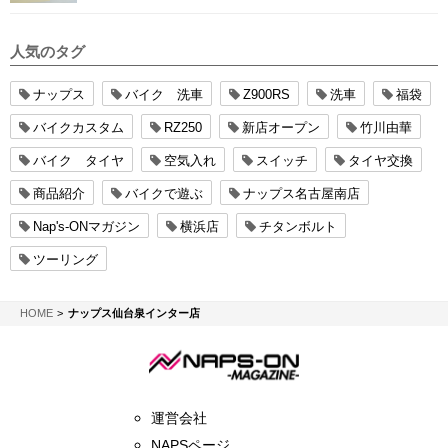
人気のタグ
ナップス
バイク 洗車
Z900RS
洗車
福袋
バイクカスタム
RZ250
新店オープン
竹川由華
バイク タイヤ
空気入れ
スイッチ
タイヤ交換
商品紹介
バイクで遊ぶ
ナップス名古屋南店
Nap's-ONマガジン
横浜店
チタンボルト
ツーリング
NAPS-ON マガジン
HOME
ナップス仙台泉インター店
運営会社
NAPSページ