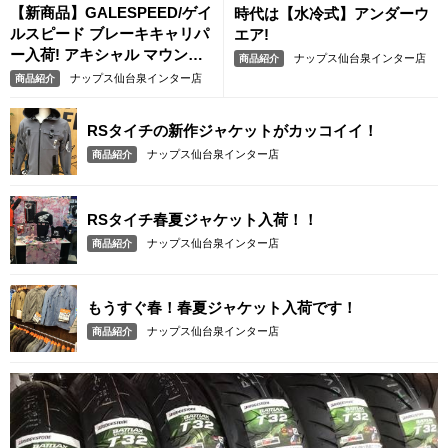
【新商品】GALESPEED/ゲイ
時代は【水冷式】アンダーウ
ルスピード ブレーキキャリパ
エア!
ー入荷! アキシャル マウント
ナップス仙台泉インター店
商品紹介
キャリパーとは?
ナップス仙台泉インター店
商品紹介
RSタイチの新作ジャケットがカッコイイ！
ナップス仙台泉インター店
商品紹介
RSタイチ春夏ジャケット入荷！！
ナップス仙台泉インター店
商品紹介
もうすぐ春！春夏ジャケット入荷です！
ナップス仙台泉インター店
商品紹介