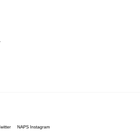
し
itter
NAPS Instagram