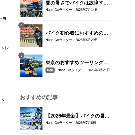
夏の暑さでバイクは故障す
る？起こりやすいトラブルと
Naps-Onライター
2026年7月14日
予防・対策方法を解説
ショ
バイク初心者におすすめの関
東近郊ツーリングコース10選
Naps-Onライター
2026年5月20日
｜距離・難易度・マップ付き
で安心！
東京のおすすめツーリングス
ポット10選
Naps-Onライター
2023年3月21日
特集
おすすめの記事
ント
【2026年最新】バイクの暑さ
対策・冷感グッズおすすめ8
Naps-Onライター
2026年7月8日
選｜真夏のツーリングを快適