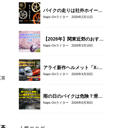
にする人気アイテム
バイクの走りは社外ホイール
への交換でここまで変わる｜
Naps-Onライター
2026年2月11日
軽量社外ホイール4ブランド
徹底比較
【2026年】関東近郊のおすす
めお花見ツーリングスポット
Naps-Onライター
2026年3月19日
10選｜春に走りたい桜の名所
を厳選
アライ新作ヘルメット「X-
SNC」を実物レビュー｜重
Naps-Onライター
2026年4月20日
量・外観・フィット感を徹底
チェック
雨の日のバイクは危険？滑り
やすい場所や安全に走るコツ
Naps-Onライター
2026年6月30日
を解説
【茶