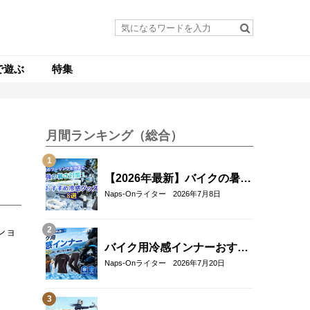
で遊ぶ
特集
月間ランキング（総合）
【2026年最新】バイクの暑さ
対策・冷感グッズおすすめ8
Naps-Onライター
2026年7月8日
選｜真夏のツーリングを快適
にする人気アイテム
バイク用冷感インナーおすす
め22選！夏のツーリングを快
Naps-Onライター
2026年7月20日
適にする選び方も解説