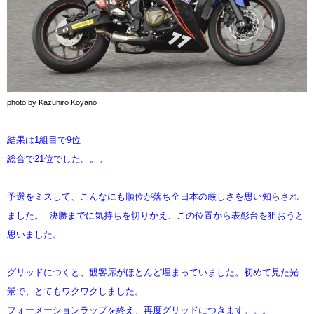
photo by Kazuhiro Koyano
結果は1組目で9位
総合で21位でした。。。
予選をミスして、こんなにも順位が落ち全日本の厳しさを思い知らされ
ました。 決勝までに気持ちを切りかえ、この位置から表彰台を狙おうと
思いました。
グリッドにつくと、観客席がほとんど埋まっていました。初めて見た光
景で、とてもワクワクしました。
フォーメーションラップを終え、再度グリッドにつきます。。。