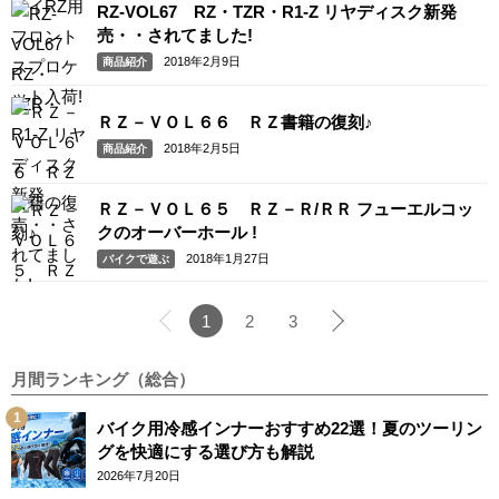
RZ-VOL67 RZ・TZR・R1-Z リヤディスク新発
売・・されてました!
2018年2月9日
商品紹介
ＲＺ－ＶＯＬ６６ ＲＺ書籍の復刻♪
2018年2月5日
商品紹介
ＲＺ－ＶＯＬ６５ ＲＺ－Ｒ/ＲＲ フューエルコッ
クのオーバーホール !
2018年1月27日
バイクで遊ぶ
1
2
3
月間ランキング（総合）
バイク用冷感インナーおすすめ22選！夏のツーリン
グを快適にする選び方も解説
2026年7月20日