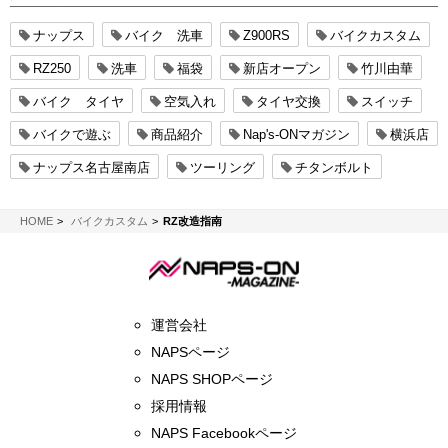
ナップス
バイク 洗車
Z900RS
バイクカスタム
RZ250
洗車
福袋
新店オープン
竹川由華
バイク タイヤ
空気入れ
タイヤ交換
スイッチ
バイクで遊ぶ
商品紹介
Nap's-ONマガジン
横浜店
ナップス名古屋南店
ツーリング
チタンボルト
NAPS-ON マガジン
HOME
バイクカスタム
RZ改造指南
運営会社
NAPSページ
NAPS SHOPページ
採用情報
NAPS Facebookページ