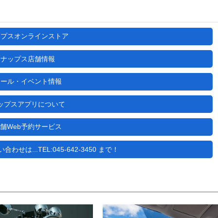
ップスオンラインストア
ナップス店舗情報
セール・イベント情報
ップスアプリについて
舗Web予約サービス
せは...TEL:045-642-3450 まで！