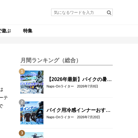
で遊ぶ
特集
月間ランキング（総合）
【2026年最新】バイクの暑さ
対策・冷感グッズおすすめ8
Naps-Onライター
2026年7月8日
は
選｜真夏のツーリングを快適
ーテ
にする人気アイテム
で
バイク用冷感インナーおすす
め22選！夏のツーリングを快
Naps-Onライター
2026年7月20日
適にする選び方も解説