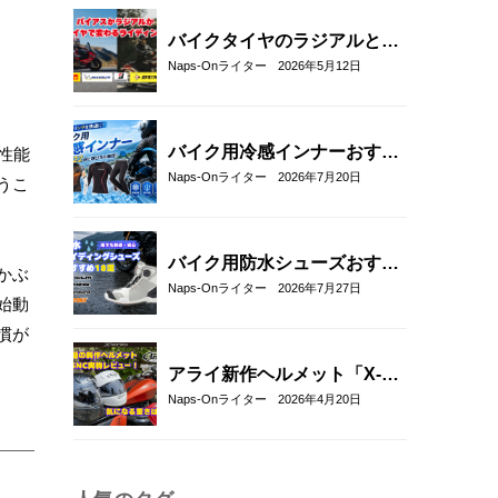
介！
バイクタイヤのラジアルとバ
イアスの違いとは？特徴・選
Naps-Onライター
2026年5月12日
び方とおすすめタイヤ8選！
バイク用冷感インナーおすす
性能
め22選！夏のツーリングを快
Naps-Onライター
2026年7月20日
うこ
適にする選び方も解説
バイク用防水シューズおすす
かぶ
め18選！雨の日も快適なライ
Naps-Onライター
2026年7月27日
始動
ディングを実現
慣が
アライ新作ヘルメット「X-
SNC」を実物レビュー｜重
Naps-Onライター
2026年4月20日
量・外観・フィット感を徹底
チェック