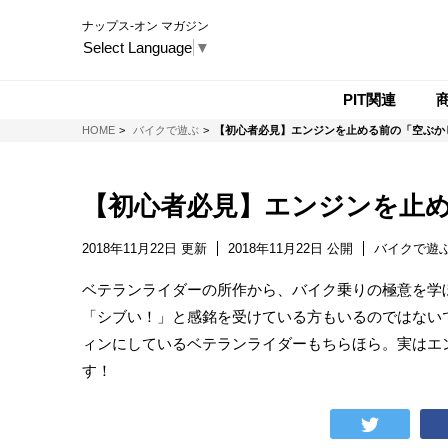
ナップス-オン マガジン
Select Language
▼
PIT関連
NAPS-ON マガジン
HOME
バイクで遊ぶ
【初心者必見】エンジンを止める前の「空ぶか
【初心者必見】エンジンを止
2018年11月22日 更新
2018年11月22日 公開
バイクで遊
ベテランライダーの所作から、バイク乗りの極意を学
「シブい！」と感銘を受けている方もいるのではない
ィンにしているベテランライダーもちらほら。実はエン
す！