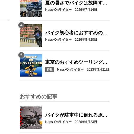
夏の暑さでバイクは故障す
る？起こりやすいトラブルと
Naps-Onライター
2026年7月14日
予防・対策方法を解説
バイク初心者におすすめの関
東近郊ツーリングコース10選
Naps-Onライター
2026年5月20日
｜距離・難易度・マップ付き
で安心！
東京のおすすめツーリングス
ポット10選
Naps-Onライター
2023年3月21日
特集
おすすめの記事
バイクが駐車中に倒れる原因
と対策5選｜転倒防止テクニ
Naps-Onライター
2026年6月23日
ックとおすすめアイテム紹