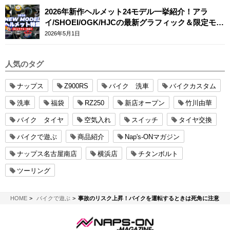
2026年新作ヘルメット24モデル一挙紹介！アラ
イ/SHOEI/OGK/HJCの最新グラフィック＆限定モデ
ルまとめ
2026年5月1日
人気のタグ
ナップス
Z900RS
バイク 洗車
バイクカスタム
洗車
福袋
RZ250
新店オープン
竹川由華
バイク タイヤ
空気入れ
スイッチ
タイヤ交換
バイクで遊ぶ
商品紹介
Nap's-ONマガジン
ナップス名古屋南店
横浜店
チタンボルト
ツーリング
NAPS-ON マガジン
HOME
バイクで遊ぶ
事故のリスク上昇！バイクを運転するときは死角に注意