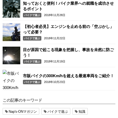
知っておくと便利！バイク業界への就職を成功させ
るポイント
2018年11月28日
バイクで遊ぶ
【初心者必見】エンジンを止める前の「空ぶかし」
って必要？
2018年11月22日
バイクで遊ぶ
目が原因で起こる現象を把握し、事故を未然に防ご
う！
2018年11月19日
バイクで遊ぶ
市販バイクの300Km/hを超える最速車両をご紹介！
2018年10月23日
バイクで遊ぶ
この記事のキーワード
Nap's-ONマガジン
バイクで遊ぶ
知識