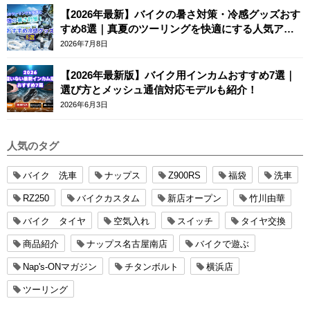
【2026年最新】バイクの暑さ対策・冷感グッズおす
すめ8選｜真夏のツーリングを快適にする人気アイ
テム
2026年7月8日
【2026年最新版】バイク用インカムおすすめ7選｜
選び方とメッシュ通信対応モデルも紹介！
2026年6月3日
人気のタグ
バイク 洗車
ナップス
Z900RS
福袋
洗車
RZ250
バイクカスタム
新店オープン
竹川由華
バイク タイヤ
空気入れ
スイッチ
タイヤ交換
商品紹介
ナップス名古屋南店
バイクで遊ぶ
Nap's-ONマガジン
チタンボルト
横浜店
ツーリング