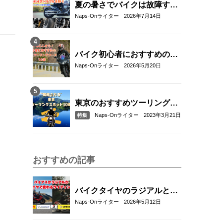
夏の暑さでバイクは故障す
る？起こりやすいトラブルと
Naps-Onライター
2026年7月14日
予防・対策方法を解説
バイク初心者におすすめの関
東近郊ツーリングコース10選
Naps-Onライター
2026年5月20日
｜距離・難易度・マップ付き
で安心！
東京のおすすめツーリングス
ポット10選
Naps-Onライター
2023年3月21日
特集
おすすめの記事
バイクタイヤのラジアルとバ
イアスの違いとは？特徴・選
Naps-Onライター
2026年5月12日
び方とおすすめタイヤ8選！