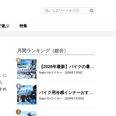
で遊ぶ
特集
月間ランキング（総合）
【2026年最新】バイクの暑さ
対策・冷感グッズおすすめ8
Naps-Onライター
2026年7月8日
」に
選｜真夏のツーリングを快適
ん
にする人気アイテム
すめ
バイク用冷感インナーおすす
め22選！夏のツーリングを快
Naps-Onライター
2026年7月20日
適にする選び方も解説