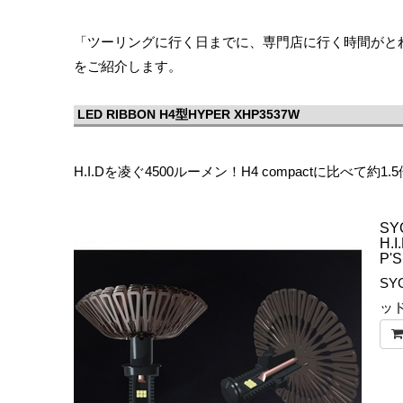
「ツーリングに行く日までに、専門店に行く時間がと
をご紹介します。
LED RIBBON H4型HYPER XHP3537W
H.I.Dを凌ぐ4500ルーメン！H4 compactに比べて約1
SY
H.
P'S
SY
ッ