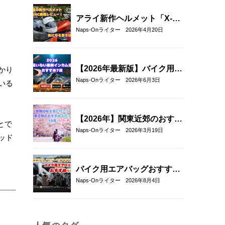
アライ新作ヘルメット「X-
SNC」を実物レビュー｜重
Naps-Onライター
2026年4月20日
量・外観・フィット感を徹底
チェック
【2026年最新版】バイク用イ
かり
ンカムおすすめ7選｜選び方
Naps-Onライター
2026年6月3日
いる
とメッシュ通信対応モデルも
紹介！
【2026年】関東近郊のおすす
とで
めお花見ツーリングスポット
Naps-Onライター
2026年3月19日
ッド
10選｜春に走りたい桜の名所
を厳選
バイク用エアバッグおすすめ
5選！｜RSタイチ・HYOD・
Naps-Onライター
2026年8月4日
アルパインスターズ・hit-air
を比較