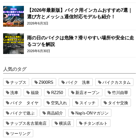
【2026年最新版】バイク用インカムおすすめ7選｜
選び方とメッシュ通信対応モデルも紹介！
2026年6月3日
雨の日のバイクは危険？滑りやすい場所や安全に走
るコツを解説
2026年6月30日
人気のタグ
ナップス
Z900RS
バイク 洗車
バイクカスタム
洗車
福袋
RZ250
新店オープン
竹川由華
バイク タイヤ
空気入れ
スイッチ
タイヤ交換
バイクで遊ぶ
商品紹介
Nap's-ONマガジン
ナップス名古屋南店
横浜店
チタンボルト
ツーリング