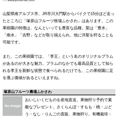
via
www.photo-ac.com
山梨県南アルプス市、JR市川大門駅からバイクで15分ほど走っ
たところに「塚原山フルーツ牧場ふかさわ」はあります。この
果樹園の特徴は、なんといっても豊富な品種。梨は「豊水」
「南水」「吉野」などが取り揃えられ、他に洋梨を狩ることも
可能です。
また、この果樹園では、「李王」という名のオリジナルプラム
があるのが大きな魅力。プラムのなかでも最高品質として知ら
れる李王を新鮮な状態で食べられるだけでも、この果樹園に足
を運ぶ価値があるといえますね。
塚原山フルーツ農場ふかさわ
おいしいくだものを産地直送。果物狩り予約で素
敵なプレゼント。さくらんぼ・すもも・桃・ぶど
う・なし・りんごの直販、果物狩り。有機栽培・