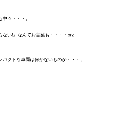
も中々・・・。
ない!』なんてお言葉も・・・・orz
ンパクトな車両は何かないものか・・・。