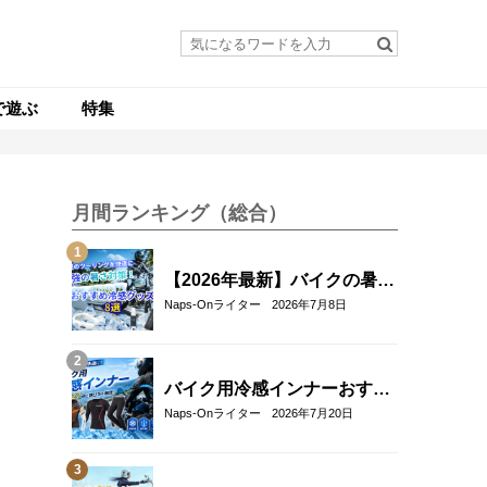
で遊ぶ
特集
月間ランキング（総合）
【2026年最新】バイクの暑さ
対策・冷感グッズおすすめ8
Naps-Onライター
2026年7月8日
選｜真夏のツーリングを快適
にする人気アイテム
バイク用冷感インナーおすす
め22選！夏のツーリングを快
Naps-Onライター
2026年7月20日
適にする選び方も解説