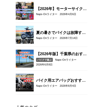
【2026年】モーターサイクル
ショー注目モデル総まとめ｜
Naps-Onライター
2026年4月6日
新型バイク＆最新ヘルメット
厳選紹介
夏の暑さでバイクは故障す
る？起こりやすいトラブルと
Naps-Onライター
2026年7月14日
予防・対策方法を解説
【2026年版】千葉県のおすす
めツーリングスポット15選｜
Naps-Onライター
バイクで遊ぶ
海沿い・絶景・ワインディン
2026年6月8日
グを満喫
バイク用エアバッグおすすめ
5選！｜RSタイチ・HYOD・
Naps-Onライター
2026年8月4日
アルパインスターズ・hit-air
を比較