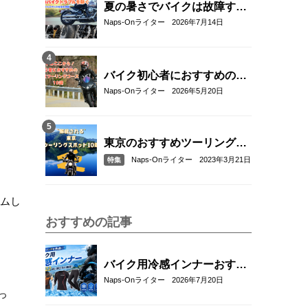
夏の暑さでバイクは故障す
る？起こりやすいトラブルと
Naps-Onライター
2026年7月14日
予防・対策方法を解説
バイク初心者におすすめの関
東近郊ツーリングコース10選
Naps-Onライター
2026年5月20日
｜距離・難易度・マップ付き
で安心！
東京のおすすめツーリングス
ポット10選
Naps-Onライター
2023年3月21日
特集
タムし
おすすめの記事
バイク用冷感インナーおすす
め22選！夏のツーリングを快
Naps-Onライター
2026年7月20日
っ
適にする選び方も解説