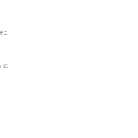
そこ
』に