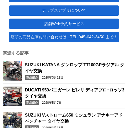
ナップスアプリについて
店舗Web予約サービス
店頭の商品在庫お問い合わせは...TEL:045-642-3450 まで！
関連する記事
SUZUKI KATANA ダンロップ TT100GPラジアル タ
イヤ交換
2020年3月19日
商品紹介
DUCATI 959パニガーレ ピレリ ディアブロ･ロッソ3
タイヤ交換
2020年5月7日
商品紹介
SUZUKI Vストローム650 ミシュラン アナキーアド
ベンチャー タイヤ交換
2020年3月17日
商品紹介