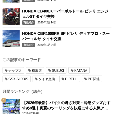
HONDA CB400スーパーボルドール ピレリ エンジ
ェルST タイヤ交換
2020年2月24日
商品紹介
HONDA CBR1000RR SP ピレリ ディアブロ・スー
パーコルサ タイヤ交換
2020年1月24日
商品紹介
この記事のキーワード
ナップス
横浜店
SUZUKI
KATANA
GSX-S1000S
タイヤ交換
PIRELLI
PIT関連
月間ランキング（総合）
【2026年最新】バイクの暑さ対策・冷感グッズおす
すめ8選｜真夏のツーリングを快適にする人気アイ
テム
2026年7月8日