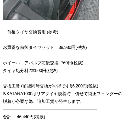
・前後タイヤ交換費用
(
参考
)
お買得な前後タイヤセット
38,980
円(税抜
)
ホイールエアバルブ前後交換
760
円
(
税抜
)
タイヤ処分料
2
本
500
円
(
税抜
)
交換工賃
(
前後同時交換がお得です
!)6,200
円
(
税抜
)
※
KATANA1000
はリアタイヤ脱着時、併せて純正フェンダーの
脱着が必要な為、追加工賃が発生します。
――――――――――――――――――――――
合計
46,440
円
(
税抜
)