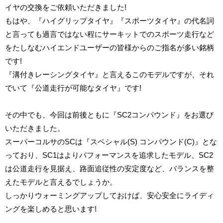
イヤの交換をご依頼いただきました
!
もはや、『ハイグリップタイヤ』『スポーツタイヤ』の代名詞
と言っても過言ではない程にサーキットでのスポーツ走行など
をたしなむハイエンドユーザーの皆様からのご指名が多い銘柄
です
!
『溝付きレーシングタイヤ』と言えるこのモデルですが、それ
でいて『公道走行が可能なタイヤ』です
!
その中でも、今回は前後ともに『
SC2
コンパウンド』をお選び
いただきました。
スーパーコルサの
SC
は『スペシャル
(S)
コンパウンド(
C)
』とな
っており、
SC1
はよりパフォーマンスを追求したモデル、
SC2
は公道走行を見据え、路面追従性の安定度など、バランスを整
えたモデルと言えるでしょうか。
しっかりウォーミングアップしておけば、安心安全にライディ
ングを楽しめると思います
!