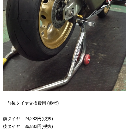
・前後タイヤ交換費用
(
参考
)
前タイヤ
24,282円(
税抜
)
後タイヤ
36,882円(
税抜
)