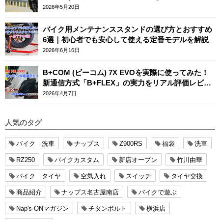
2026年5月20日
バイク用メンテナンススタンドの選び方とおすすめ
6選｜初心者でも安心して使える定番モデルを解説
2026年6月16日
B+COM (ビーコム) 7X EVOを実際に使ってみた！
新通信方式「B+FLEX」の実力をリアル評価レビュ
ー
2026年4月7日
人気のタグ
バイク 洗車
ナップス
Z900RS
福袋
洗車
RZ250
バイクカスタム
新店オープン
竹川由華
バイク タイヤ
空気入れ
スイッチ
タイヤ交換
商品紹介
ナップス名古屋南店
バイクで遊ぶ
Nap's-ONマガジン
チタンボルト
横浜店