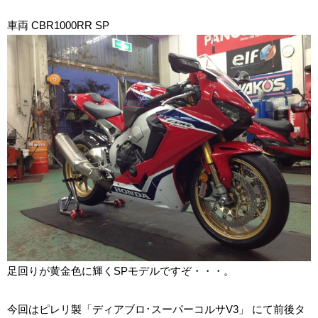
車両 CBR1000RR SP
足回りが黄金色に輝く
SP
モデルですぞ・・・。
今回はピレリ製「ディアブロ･スーパーコルサ
V3
」 にて前後タ