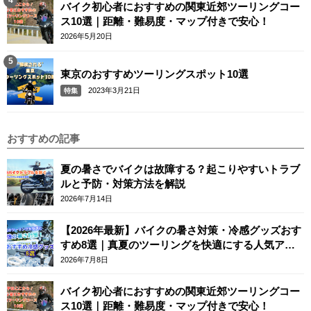
バイク初心者におすすめの関東近郊ツーリングコー
ス10選｜距離・難易度・マップ付きで安心！
2026年5月20日
東京のおすすめツーリングスポット10選
2023年3月21日
特集
おすすめの記事
夏の暑さでバイクは故障する？起こりやすいトラブ
ルと予防・対策方法を解説
2026年7月14日
【2026年最新】バイクの暑さ対策・冷感グッズおす
すめ8選｜真夏のツーリングを快適にする人気アイ
テム
2026年7月8日
バイク初心者におすすめの関東近郊ツーリングコー
ス10選｜距離・難易度・マップ付きで安心！