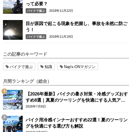
って必要？
2018年11月22日
バイクで遊ぶ
目が原因で起こる現象を把握し、事故を未然に防ご
う！
2018年11月19日
バイクで遊ぶ
この記事のキーワード
バイクで遊ぶ
知識
Nap's-ONマガジン
月間ランキング（総合）
【2026年最新】バイクの暑さ対策・冷感グッズおす
すめ8選｜真夏のツーリングを快適にする人気アイ
テム
2026年7月8日
バイク用冷感インナーおすすめ22選！夏のツーリン
グを快適にする選び方も解説