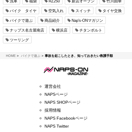
洗車
福袋
RZ250
新店オープン
竹川由華
バイク タイヤ
空気入れ
スイッチ
タイヤ交換
バイクで遊ぶ
商品紹介
Nap's-ONマガジン
ナップス名古屋南店
横浜店
チタンボルト
ツーリング
NAPS-ON マガジン
HOME
バイクで遊ぶ
事故を起こしたとき、知っておきたい救護手順
運営会社
NAPSページ
NAPS SHOPページ
採用情報
NAPS Facebookページ
NAPS Twitter