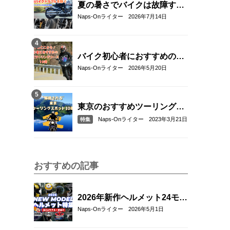
夏の暑さでバイクは故障す
る？起こりやすいトラブルと
Naps-Onライター
2026年7月14日
予防・対策方法を解説
バイク初心者におすすめの関
東近郊ツーリングコース10選
Naps-Onライター
2026年5月20日
｜距離・難易度・マップ付き
で安心！
東京のおすすめツーリングス
ポット10選
Naps-Onライター
2023年3月21日
特集
おすすめの記事
2026年新作ヘルメット24モデ
ル一挙紹介！アラ
Naps-Onライター
2026年5月1日
イ/SHOEI/OGK/HJCの最新グ