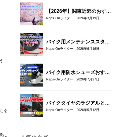
ラフィック＆限定モデルまと
め
【2026年】関東近郊のおすす
めお花見ツーリングスポット
Naps-Onライター
2026年3月19日
10選｜春に走りたい桜の名所
を厳選
バイク用メンテナンススタン
ドの選び方とおすすめ6選｜
Naps-Onライター
2026年6月16日
初心者でも安心して使える定
う
番モデルを解説
バイク用防水シューズおすす
め18選！雨の日も快適なライ
Naps-Onライター
2026年7月27日
ディングを実現
バイクタイヤのラジアルとバ
イアスの違いとは？特徴・選
走る
Naps-Onライター
2026年5月12日
び方とおすすめタイヤ8選！
意に