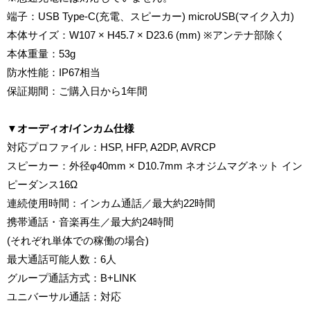
端子：USB Type-C(充電、スピーカー) microUSB(マイク入力)
本体サイズ：W107 × H45.7 × D23.6 (mm) ※アンテナ部除く
本体重量：53g
防水性能：IP67相当
保証期間：ご購入日から1年間
▼オーディオ/インカム仕様
対応プロファイル：HSP, HFP, A2DP, AVRCP
スピーカー：外径φ40mm × D10.7mm ネオジムマグネット イン
ピーダンス16Ω
連続使用時間：インカム通話／最大約22時間
携帯通話・音楽再生／最大約24時間
(それぞれ単体での稼働の場合)
最大通話可能人数：6人
グループ通話方式：B+LINK
ユニバーサル通話：対応