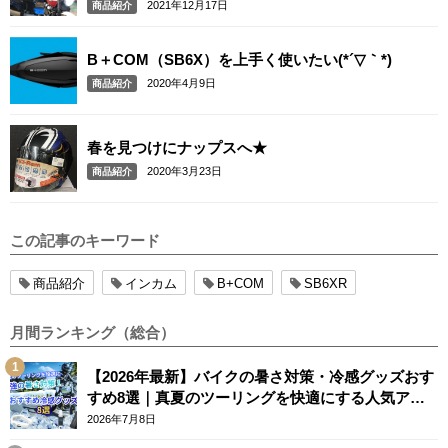
ョンカメラ、「スフィアライト / SPHERELIGHT」
2021年12月17日
商品紹介
LEDヘッドランプ
B＋COM（SB6X）を上手く使いたい(*´▽｀*)
2020年4月9日
商品紹介
春を見つけにナップスへ★
2020年3月23日
商品紹介
この記事のキーワード
商品紹介
インカム
B+COM
SB6XR
月間ランキング（総合）
【2026年最新】バイクの暑さ対策・冷感グッズおす
すめ8選｜真夏のツーリングを快適にする人気アイ
テム
2026年7月8日