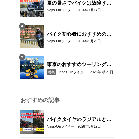
夏の暑さでバイクは故障す
る？起こりやすいトラブルと
Naps-Onライター
2026年7月14日
予防・対策方法を解説
バイク初心者におすすめの関
東近郊ツーリングコース10選
Naps-Onライター
2026年5月20日
｜距離・難易度・マップ付き
で安心！
東京のおすすめツーリングス
ポット10選
Naps-Onライター
2023年3月21日
特集
おすすめの記事
バイクタイヤのラジアルとバ
イアスの違いとは？特徴・選
Naps-Onライター
2026年5月12日
び方とおすすめタイヤ8選！