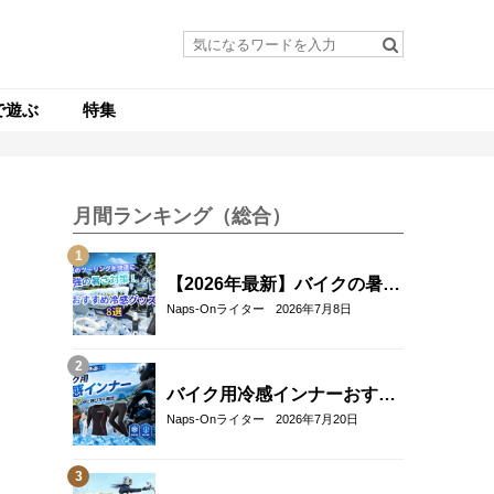
で遊ぶ
特集
月間ランキング（総合）
【2026年最新】バイクの暑さ
対策・冷感グッズおすすめ8
Naps-Onライター
2026年7月8日
選｜真夏のツーリングを快適
にする人気アイテム
バイク用冷感インナーおすす
め22選！夏のツーリングを快
Naps-Onライター
2026年7月20日
適にする選び方も解説