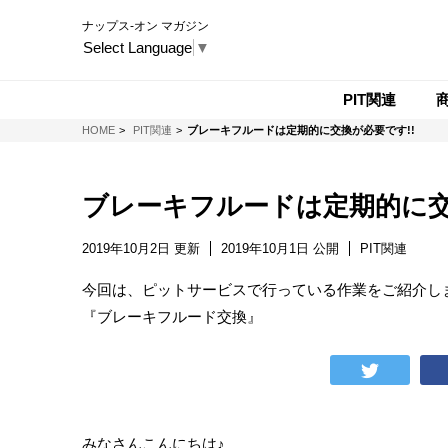
ナップス-オン マガジン
Select Language
▼
PIT関連
NAPS-ON マガジン
HOME
PIT関連
ブレーキフルードは定期的に交換が必要です!!
ブレーキフルードは定期的に交
2019年10月2日 更新
2019年10月1日 公開
PIT関連
今回は、ピットサービスで行っている作業をご紹介し
『ブレーキフルード交換』
みなさんこんにちは♪