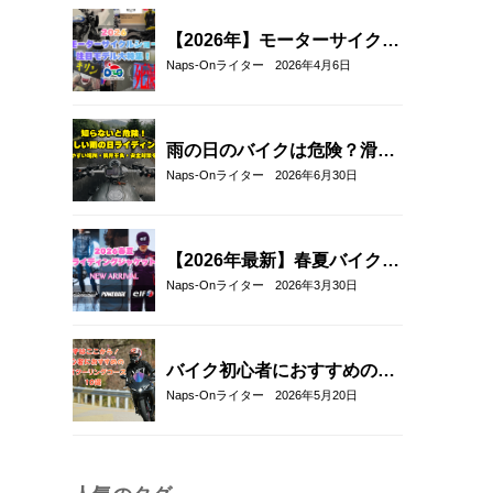
【2026年】モーターサイクル
ショー注目モデル総まとめ｜
Naps-Onライター
2026年4月6日
新型バイク＆最新ヘルメット
厳選紹介
雨の日のバイクは危険？滑り
やすい場所や安全に走るコツ
Naps-Onライター
2026年6月30日
を解説
【2026年最新】春夏バイクジ
ャケットおすすめ33選！｜タ
Naps-Onライター
2026年3月30日
イチ・コミネ・パワーエイ
ジ・エルフ・エースカフェロ
ンドン
バイク初心者におすすめの関
東近郊ツーリングコース10選
Naps-Onライター
2026年5月20日
｜距離・難易度・マップ付き
で安心！