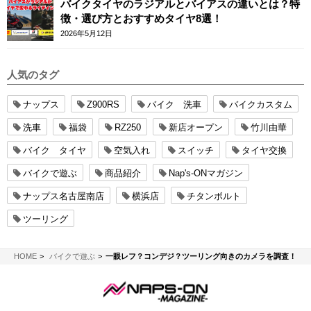
バイクタイヤのラジアルとバイアスの違いとは？特
徴・選び方とおすすめタイヤ8選！
2026年5月12日
人気のタグ
ナップス
Z900RS
バイク 洗車
バイクカスタム
洗車
福袋
RZ250
新店オープン
竹川由華
バイク タイヤ
空気入れ
スイッチ
タイヤ交換
バイクで遊ぶ
商品紹介
Nap's-ONマガジン
ナップス名古屋南店
横浜店
チタンボルト
ツーリング
NAPS-ON マガジン
HOME
バイクで遊ぶ
一眼レフ？コンデジ？ツーリング向きのカメラを調査！