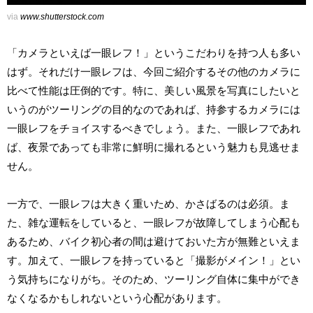
via
www.shutterstock.com
「カメラといえば一眼レフ！」というこだわりを持つ人も多い
はず。それだけ一眼レフは、今回ご紹介するその他のカメラに
比べて性能は圧倒的です。特に、美しい風景を写真にしたいと
いうのがツーリングの目的なのであれば、持参するカメラには
一眼レフをチョイスするべきでしょう。また、一眼レフであれ
ば、夜景であっても非常に鮮明に撮れるという魅力も見逃せま
せん。
一方で、一眼レフは大きく重いため、かさばるのは必須。ま
た、雑な運転をしていると、一眼レフが故障してしまう心配も
あるため、バイク初心者の間は避けておいた方が無難といえま
す。加えて、一眼レフを持っていると「撮影がメイン！」とい
う気持ちになりがち。そのため、ツーリング自体に集中ができ
なくなるかもしれないという心配があります。