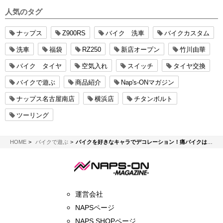
人気のタグ
ナップス
Z900RS
バイク 洗車
バイクカスタム
洗車
福袋
RZ250
新店オープン
竹川由華
バイク タイヤ
空気入れ
スイッチ
タイヤ交換
バイクで遊ぶ
商品紹介
Nap's-ONマガジン
ナップス名古屋南店
横浜店
チタンボルト
ツーリング
NAPS-ON マガジン
HOME
バイクで遊ぶ
バイクを好きなキャラでデコレーション！痛バイクはどうやって作る？
運営会社
NAPSページ
NAPS SHOPページ