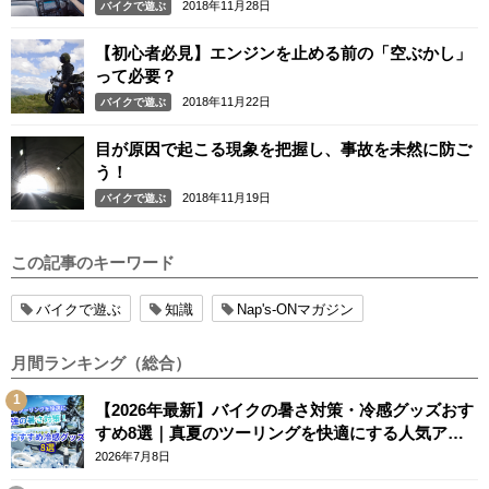
2018年11月28日
バイクで遊ぶ
【初心者必見】エンジンを止める前の「空ぶかし」
って必要？
2018年11月22日
バイクで遊ぶ
目が原因で起こる現象を把握し、事故を未然に防ご
う！
2018年11月19日
バイクで遊ぶ
この記事のキーワード
バイクで遊ぶ
知識
Nap's-ONマガジン
月間ランキング（総合）
【2026年最新】バイクの暑さ対策・冷感グッズおす
すめ8選｜真夏のツーリングを快適にする人気アイ
テム
2026年7月8日