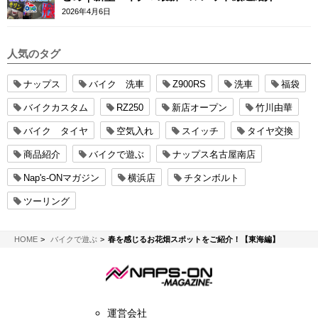
2026年4月6日
人気のタグ
ナップス
バイク 洗車
Z900RS
洗車
福袋
バイクカスタム
RZ250
新店オープン
竹川由華
バイク タイヤ
空気入れ
スイッチ
タイヤ交換
商品紹介
バイクで遊ぶ
ナップス名古屋南店
Nap's-ONマガジン
横浜店
チタンボルト
ツーリング
NAPS-ON マガジン
HOME
バイクで遊ぶ
春を感じるお花畑スポットをご紹介！【東海編】
運営会社