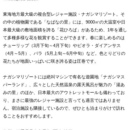
東海地方最大級の複合型レジャー施設・ナガシマリゾート。そ
の中の植物園である「なばなの里」には、9000㎡の大温室や日
本最大級の敷地面積を誇る「花ひろば」があるため、1年を通し
て多種多様な花を観賞することができます。春に楽しめるのは
チューリップ（3月下旬～4月下旬）やビオラ・ダイアンサス
（4月～5月）、バラ（5月上旬～6月中旬）など。色とりどりの
花たちが地面いっぱいに咲き誇る姿は圧巻です。
ナガシマリゾートには絶叫マシンで有名な遊園地「ナガシマス
パーランド」、広々とした天然温泉の露天風呂が魅力の「湯あ
みの里」のほか、日本最大のアウトレットモールも備わってお
り、まさに最強のレジャー施設と言っても過言ではありませ
ん。宿泊施設も隣接しているので、ぜひとも泊まりがけで訪れ
ることをおすすめします。