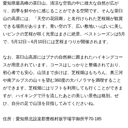
愛知県最高峰の茶臼山。清涼な空気の中に雄大な自然が広が
り、四季を鮮やかに感じることができる空間です。そんな茶臼
山の高原には、「天空の花回廊」と名付けられた芝桜畑が観賞
できる場所があります。青い空の下、広い敷地いっぱいに美し
いピンクの芝桜が咲く光景はまさに絶景。ベストシーズンは5月
で、5月12日～6月10日には芝桜まつりが開催されます。
なお、茶臼山高原にはブナの自然林に囲まれたハイキングコー
スが用意されています。コースはしっかりと整備されており、
初心者でも安心。山頂まで歩けば、芝桜畑はもちろん、奥三河
や南アルプスの山々を望む360度の大パノラマを満喫すること
ができます。芝桜畑にはリフトを利用しても行くことができま
すが、ハイキングで汗を流したあとの美しい景色は格別。ぜ
ひ、自分の足で山頂を目指してみてくださいね。
住所：愛知県北設楽郡豊根村坂宇場字御所平70-185