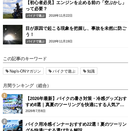
【初心者必見】エンジンを止める前の「空ぶかし」
って必要？
2018年11月22日
バイクで遊ぶ
目が原因で起こる現象を把握し、事故を未然に防ご
う！
2018年11月19日
バイクで遊ぶ
この記事のキーワード
Nap's-ONマガジン
バイクで遊ぶ
知識
月間ランキング（総合）
【2026年最新】バイクの暑さ対策・冷感グッズおす
すめ8選｜真夏のツーリングを快適にする人気アイ
テム
2026年7月8日
バイク用冷感インナーおすすめ22選！夏のツーリン
グを快適にする選び方も解説