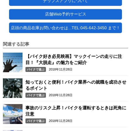
ナップスアプリについて
店舗Web予約サービス
店頭の商品在庫お問い合わせは...TEL:045-642-3450 まで！
関連する記事
【バイク好き必見映画】マックイーンの走りに注
目！『大脱走』の魅力をご紹介
2018年11月28日
バイクで遊ぶ
知っておくと便利！バイク業界への就職を成功させ
るポイント
2018年11月28日
バイクで遊ぶ
事故のリスク上昇！バイクを運転するときは死角に
注意
2018年11月28日
バイクで遊ぶ