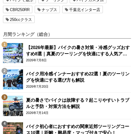
CBR250RR
ナップス
千葉北インター店
250ccクラス
月間ランキング（総合）
【2026年最新】バイクの暑さ対策・冷感グッズおす
すめ8選｜真夏のツーリングを快適にする人気アイ
テム
2026年7月8日
バイク用冷感インナーおすすめ22選！夏のツーリン
グを快適にする選び方も解説
2026年7月20日
夏の暑さでバイクは故障する？起こりやすいトラブ
ルと予防・対策方法を解説
2026年7月14日
バイク初心者におすすめの関東近郊ツーリングコー
ス10選｜距離・難易度・マップ付きで安心！