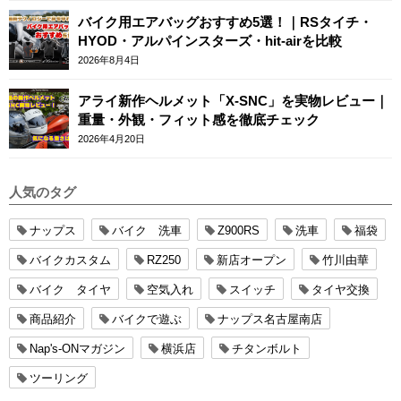
バイク用エアバッグおすすめ5選！｜RSタイチ・
HYOD・アルパインスターズ・hit-airを比較
2026年8月4日
アライ新作ヘルメット「X-SNC」を実物レビュー｜
重量・外観・フィット感を徹底チェック
2026年4月20日
人気のタグ
ナップス
バイク 洗車
Z900RS
洗車
福袋
バイクカスタム
RZ250
新店オープン
竹川由華
バイク タイヤ
空気入れ
スイッチ
タイヤ交換
商品紹介
バイクで遊ぶ
ナップス名古屋南店
Nap's-ONマガジン
横浜店
チタンボルト
ツーリング