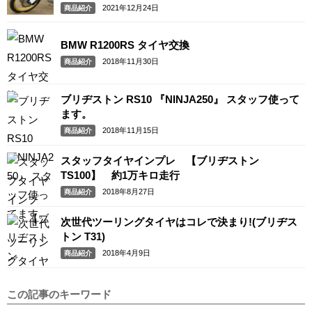
ーA41」「ミシュラン / MICHELIN アナキーアドベ
2021年12月24日
商品紹介
ンチャー」
BMW R1200RS タイヤ交換
2018年11月30日
商品紹介
ブリヂストン RS10 『NINJA250』 スタッフ使って
ます。
2018年11月15日
商品紹介
スタッフタイヤインプレ 【ブリヂストン
TS100】 約1万キロ走行
2018年8月27日
商品紹介
次世代ツーリングタイヤはコレで決まり!(ブリヂス
トン T31)
2018年4月9日
商品紹介
この記事のキーワード