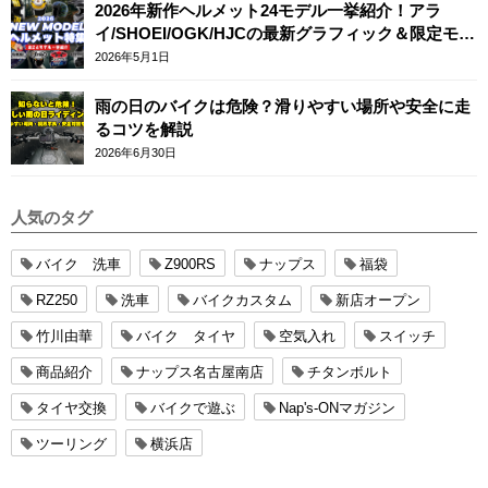
2026年新作ヘルメット24モデル一挙紹介！アラ
イ/SHOEI/OGK/HJCの最新グラフィック＆限定モデ
ルまとめ
2026年5月1日
雨の日のバイクは危険？滑りやすい場所や安全に走
るコツを解説
2026年6月30日
人気のタグ
バイク 洗車
Z900RS
ナップス
福袋
RZ250
洗車
バイクカスタム
新店オープン
竹川由華
バイク タイヤ
空気入れ
スイッチ
商品紹介
ナップス名古屋南店
チタンボルト
タイヤ交換
バイクで遊ぶ
Nap's-ONマガジン
ツーリング
横浜店