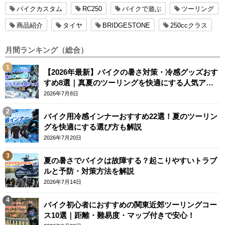
バイクカスタム
RC250
バイクで遊ぶ
ツーリング
商品紹介
タイヤ
BRIDGESTONE
250ccクラス
月間ランキング（総合）
【2026年最新】バイクの暑さ対策・冷感グッズおす
すめ8選｜真夏のツーリングを快適にする人気アイ
テム
2026年7月8日
バイク用冷感インナーおすすめ22選！夏のツーリン
グを快適にする選び方も解説
2026年7月20日
夏の暑さでバイクは故障する？起こりやすいトラブ
ルと予防・対策方法を解説
2026年7月14日
バイク初心者におすすめの関東近郊ツーリングコー
ス10選｜距離・難易度・マップ付きで安心！