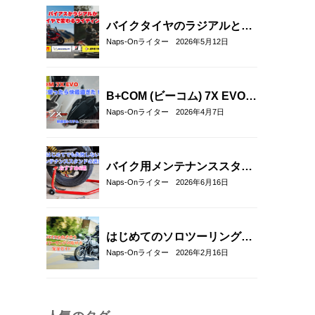
バイクタイヤのラジアルとバ
イアスの違いとは？特徴・選
Naps-Onライター
2026年5月12日
び方とおすすめタイヤ8選！
B+COM (ビーコム) 7X EVOを
実際に使ってみた！新通信方
Naps-Onライター
2026年4月7日
式「B+FLEX」の実力をリア
ル評価レビュー
バイク用メンテナンススタン
ドの選び方とおすすめ6選｜
Naps-Onライター
2026年6月16日
初心者でも安心して使える定
番モデルを解説
はじめてのソロツーリング完
全ガイド｜バイク初心者が不
Naps-Onライター
2026年2月16日
安なく走るための準備・装
備・走り方