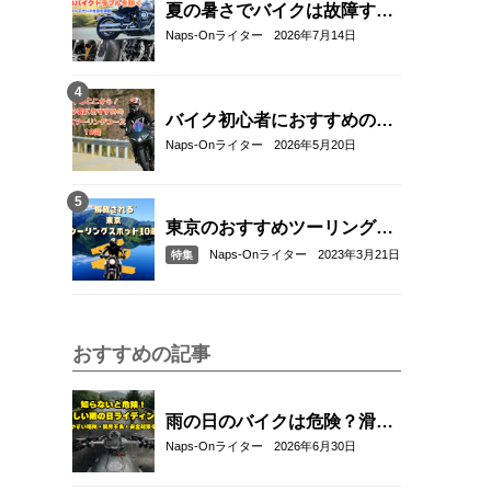
夏の暑さでバイクは故障す
る？起こりやすいトラブルと
Naps-Onライター
2026年7月14日
予防・対策方法を解説
バイク初心者におすすめの関
東近郊ツーリングコース10選
Naps-Onライター
2026年5月20日
｜距離・難易度・マップ付き
で安心！
東京のおすすめツーリングス
ポット10選
Naps-Onライター
2023年3月21日
特集
おすすめの記事
雨の日のバイクは危険？滑り
やすい場所や安全に走るコツ
Naps-Onライター
2026年6月30日
を解説