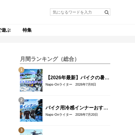
で遊ぶ
特集
月間ランキング（総合）
【2026年最新】バイクの暑さ
対策・冷感グッズおすすめ8
Naps-Onライター
2026年7月8日
選｜真夏のツーリングを快適
にする人気アイテム
バイク用冷感インナーおすす
め22選！夏のツーリングを快
Naps-Onライター
2026年7月20日
適にする選び方も解説