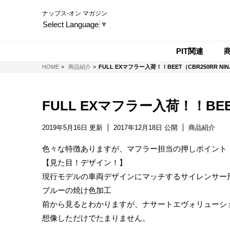
ナップス-オン マガジン
Select Language
▼
PIT関連
NAPS-ON マガジン
HOME
商品紹介
FULL EXマフラー入荷！！BEET（CBR250RR NINJ
FULL EXマフラー入荷！！BEET
2019年5月16日 更新
2017年12月18日 公開
商品紹介
色々な特徴ありますが、マフラー担当の押しポイント
【見た目！デザイン！】
現行モデルの車両デザインにマッチするサイレンサー
ブルーの焼け色加工
前から見るとわかりますが、ナサートエヴォリューシ
想像しただけでたまりません。