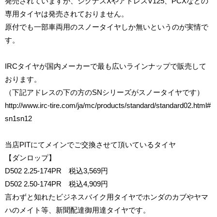
発売されていますが、シグナスXやアドレスV125、PCXなどの
専用タイヤは発売されておりません。
原付でも一部車両用のスノータイヤしか無いというのが実情で
す。
IRC
タイヤが国内メーカーで最も広いラインナップで販売して
おります。
（下記アドレスの下の方の
SN
シリーズがスノータイヤです）
http://www.irc-tire.com/ja/mc/products/standard/standard02.html#
sn1sn12
当店
PIT
にてメインでご交換させて頂いているタイヤ
【ダンロップ
】
D502
2.25-17
4PR
税込
3,569
円
D502
2.50-17
4PR
税込
4
,
909
円
言わずと知れたビジネスバイク用タイヤでホンダのカブやヤマ
ハのメイト等、新聞配達御用達タイヤです。