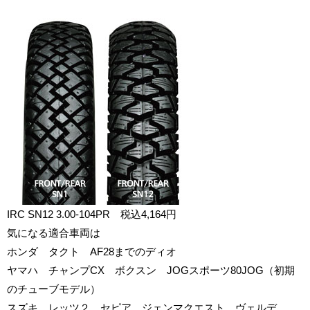
IRC
SN12
3.00-10
4PR
税込4,
164
円
気になる適合車両は
ホンダ タクト
AF28
までのディオ
ヤマハ チャンプ
CX
ボクスン
JOG
スポーツ
80
JOG
（初期
のチューブモデル）
スズキ レッツ２ セピア ジェンマクエスト ヴェルデ