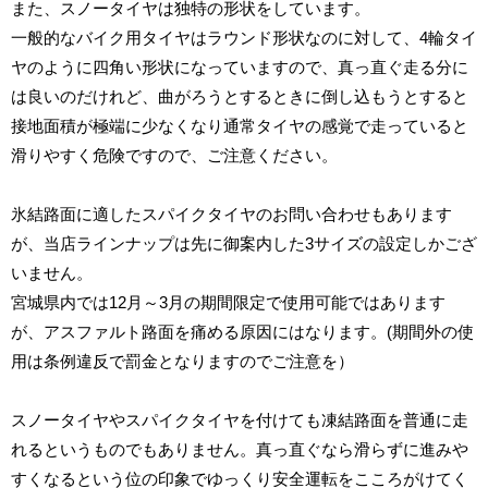
また、スノータイヤは独特の形状をしています。
一般的なバイク用タイヤはラウンド形状なのに対して、
4
輪タイ
ヤのように四角い形状になっていますので、真っ直ぐ走る分に
は良いのだけれど、曲がろうとするときに
倒し込もうとすると
接地面積が極端に少なくなり通常タイヤの感覚で走っていると
滑りやすく危険ですので、ご注意ください。
氷結路面に適したスパイクタイヤのお問い合わせもあります
が、当店ラインナップは先に御案内した
3
サイズの設定しかござ
いません。
宮城県内では
12
月～3月の期間限定で使用可能ではあります
が、アスファルト路面を痛める原因にはなります。(期間外の使
用は条例違反で罰金となりますのでご注意を）
スノータイヤやスパイクタイヤを付けても凍結路面を普通に走
れるというものでもありません。真っ直ぐなら滑らずに進みや
すくなるという位の印象でゆっくり安全運転をこころがけてく