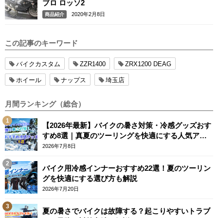
ブロ ロッソ2
2020年2月8日
商品紹介
この記事のキーワード
バイクカスタム
ZZR1400
ZRX1200 DEAG
ホイール
ナップス
埼玉店
月間ランキング（総合）
【2026年最新】バイクの暑さ対策・冷感グッズおす
すめ8選｜真夏のツーリングを快適にする人気アイ
テム
2026年7月8日
バイク用冷感インナーおすすめ22選！夏のツーリン
グを快適にする選び方も解説
2026年7月20日
夏の暑さでバイクは故障する？起こりやすいトラブ