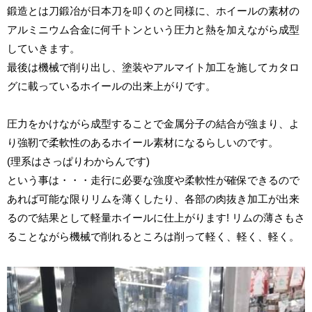
鍛造とは刀鍛冶が日本刀を叩くのと同様に、ホイールの素材の
アルミニウム合金に何千トンという圧力と熱を加えながら成型
していきます。
最後は機械で削り出し、塗装やアルマイト加工を施してカタロ
グに載っているホイールの出来上がりです。
圧力をかけながら成型することで金属分子の結合が強まり、よ
り強靭で柔軟性のあるホイール素材になるらしいのです。
(理系はさっぱりわからんです)
という事は・・・走行に必要な強度や柔軟性が確保できるので
あれば可能な限りリムを薄くしたり、各部の肉抜き加工が出来
るので結果として軽量ホイールに仕上がります! リムの薄さもさ
ることながら機械で削れるところは削って軽く、軽く、軽く。