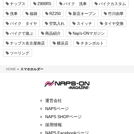
ナップス
Z900RS
バイク 洗車
バイクカスタム
洗車
福袋
RZ250
新店オープン
竹川由華
バイク タイヤ
空気入れ
スイッチ
タイヤ交換
バイクで遊ぶ
商品紹介
Nap's-ONマガジン
ナップス名古屋南店
横浜店
チタンボルト
ツーリング
NAPS-ON マガジン
HOME
スマホホルダー
運営会社
NAPSページ
NAPS SHOPページ
採用情報
NAPS Facebookページ