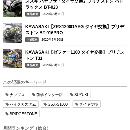
スズキ ハヤブサ『タイヤ交換』ブリヂストン バト
ラックス BT-023
2020年8月10日
商品紹介
KAWASAKI【ZRX1200DAEG タイヤ交換】ブリヂ
ストン BT-016PRO
2020年7月30日
PIT関連
KAWASAKI【ゼファー1100 タイヤ交換】ブリヂス
トン T31
2020年3月16日
商品紹介
この記事のキーワード
ナップス
前橋インター店
SUZUKI
バイクカスタム
GSX-S1000
タイヤ交換
BRIDGESTONE
月間ランキング（総合）