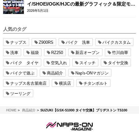
イ/SHOEI/OGK/HJCの最新グラフィック＆限定モデ
ルまとめ
2026年5月1日
人気のタグ
ナップス
Z900RS
バイク 洗車
バイクカスタム
洗車
福袋
RZ250
新店オープン
竹川由華
バイク タイヤ
空気入れ
スイッチ
タイヤ交換
バイクで遊ぶ
商品紹介
Nap's-ONマガジン
ナップス名古屋南店
横浜店
チタンボルト
ツーリング
NAPS-ON マガジン
HOME
商品紹介
SUZUKI【GSX-S1000 タイヤ交換】ブリヂストン TS100