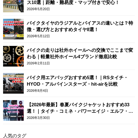
ス10選｜距離・難易度・マップ付きで安心！
2026年5月20日
バイクタイヤのラジアルとバイアスの違いとは？特
徴・選び方とおすすめタイヤ8選！
2026年5月12日
バイクの走りは社外ホイールへの交換でここまで変
わる｜軽量社外ホイール4ブランド徹底比較
2026年2月11日
バイク用エアバッグおすすめ5選！｜RSタイチ・
HYOD・アルパインスターズ・hit-airを比較
2026年8月4日
【2026年最新】春夏バイクジャケットおすすめ33
選！｜タイチ・コミネ・パワーエイジ・エルフ・エ
ースカフェロンドン
2026年3月30日
人気のタグ