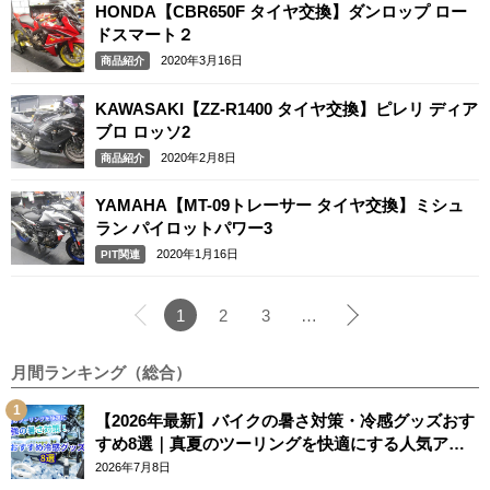
HONDA【CBR650F タイヤ交換】ダンロップ ロー
ドスマート２
2020年3月16日
商品紹介
KAWASAKI【ZZ-R1400 タイヤ交換】ピレリ ディア
ブロ ロッソ2
2020年2月8日
商品紹介
YAMAHA【MT-09トレーサー タイヤ交換】ミシュ
ラン パイロットパワー3
2020年1月16日
PIT関連
1
2
3
…
月間ランキング（総合）
【2026年最新】バイクの暑さ対策・冷感グッズおす
すめ8選｜真夏のツーリングを快適にする人気アイ
テム
2026年7月8日