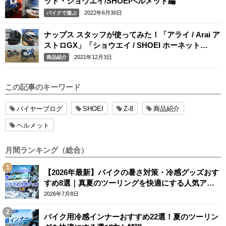
ット・ショウエイ/SHOEIヘルメット編
2022年6月30日
バイクで遊ぶ
ナップス スタッフが使ってみた！「アライ / Arai ア
ストロGX」「ショウエイ / SHOEI ホーネット
ADV」
2021年12月3日
商品紹介
この記事のキーワード
バイヤーブログ
SHOEI
Z-8
商品紹介
ヘルメット
月間ランキング（総合）
【2026年最新】バイクの暑さ対策・冷感グッズおす
すめ8選｜真夏のツーリングを快適にする人気アイ
テム
2026年7月8日
バイク用冷感インナーおすすめ22選！夏のツーリン