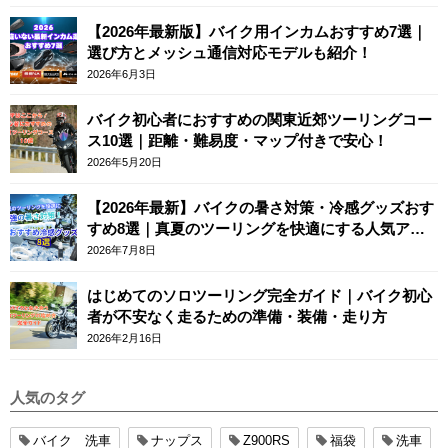
【2026年最新版】バイク用インカムおすすめ7選｜
選び方とメッシュ通信対応モデルも紹介！
2026年6月3日
バイク初心者におすすめの関東近郊ツーリングコー
ス10選｜距離・難易度・マップ付きで安心！
2026年5月20日
【2026年最新】バイクの暑さ対策・冷感グッズおす
すめ8選｜真夏のツーリングを快適にする人気アイ
テム
2026年7月8日
はじめてのソロツーリング完全ガイド｜バイク初心
者が不安なく走るための準備・装備・走り方
2026年2月16日
人気のタグ
バイク 洗車
ナップス
Z900RS
福袋
洗車