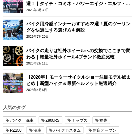
選！｜タイチ・コミネ・パワーエイジ・エルフ・エ
ースカフェロンドン
2026年3月30日
バイク用冷感インナーおすすめ22選！夏のツーリン
グを快適にする選び方も解説
2026年7月20日
バイクの走りは社外ホイールへの交換でここまで変
わる｜軽量社外ホイール4ブランド徹底比較
2026年2月11日
【2026年】モーターサイクルショー注目モデル総ま
とめ｜新型バイク＆最新ヘルメット厳選紹介
2026年4月6日
人気のタグ
バイク 洗車
Z900RS
ナップス
福袋
RZ250
洗車
バイクカスタム
新店オープン