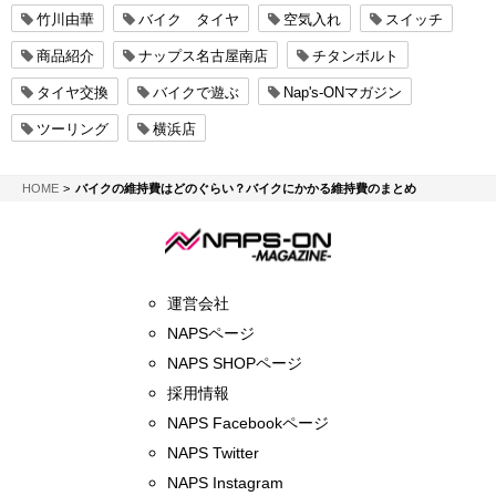
竹川由華
バイク タイヤ
空気入れ
スイッチ
商品紹介
ナップス名古屋南店
チタンボルト
タイヤ交換
バイクで遊ぶ
Nap's-ONマガジン
ツーリング
横浜店
NAPS-ON マガジン
HOME
バイクの維持費はどのぐらい？バイクにかかる維持費のまとめ
運営会社
NAPSページ
NAPS SHOPページ
採用情報
NAPS Facebookページ
NAPS Twitter
NAPS Instagram