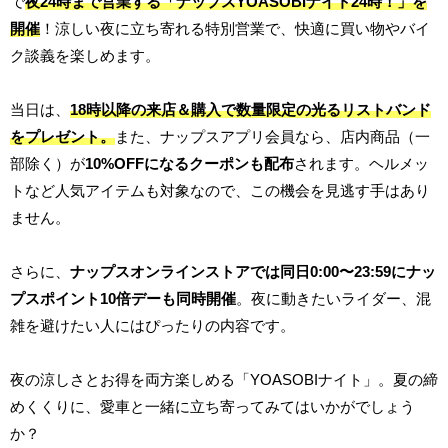
で
夜24時まで営業する「ナップスYOASOBIナイト24時！」を
開催
！涼しい夜に立ち寄れる特別営業で、快適に買い物やバイ
ク談義を楽しめます。
当日は、
18時以降の来店＆購入で数量限定の光るリストバンド
をプレゼント。
また、ナップスアプリ会員なら、店内商品（一
部除く）が
10%OFFになるクーポンも配布
されます。ヘルメッ
トなど人気アイテムも対象なので、この機会を見逃す手はあり
ません。
さらに、
ナップスオンラインストアでは同日0:00〜23:59にナッ
プスポイント10倍デーも同時開催
。夜に動きたいライダー、混
雑を避けたい人にはぴったりの内容です。
夜の涼しさとお得を両方楽しめる「YOASOBIナイト」。夏の締
めくくりに、愛車と一緒に立ち寄ってみてはいかがでしょう
か？