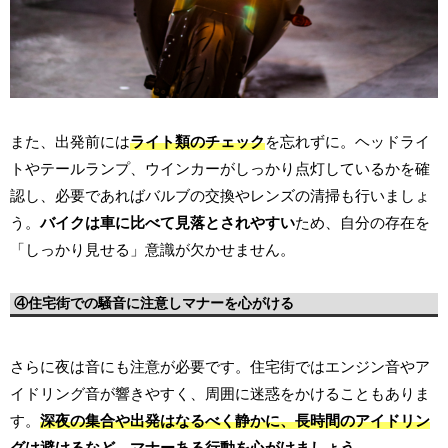
また、出発前には
ライト類のチェック
を忘れずに。ヘッドライ
トやテールランプ、ウインカーがしっかり点灯しているかを確
認し、必要であればバルブの交換やレンズの清掃も行いましょ
う。
バイクは車に比べて見落とされやすい
ため、自分の存在を
「しっかり見せる」意識が欠かせません。
④住宅街での騒音に注意しマナーを心がける
さらに夜は音にも注意が必要です。住宅街ではエンジン音やア
イドリング音が響きやすく、周囲に迷惑をかけることもありま
す。
深夜の集合や出発はなるべく静かに、長時間のアイドリン
グは避けるなど、マナーある行動を心がけましょう。