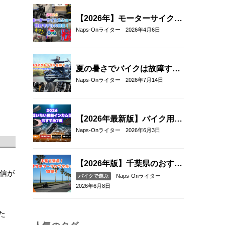
【2026年】モーターサイクル
ショー注目モデル総まとめ｜
Naps-Onライター
2026年4月6日
新型バイク＆最新ヘルメット
厳選紹介
夏の暑さでバイクは故障す
る？起こりやすいトラブルと
Naps-Onライター
2026年7月14日
予防・対策方法を解説
【2026年最新版】バイク用イ
ンカムおすすめ7選｜選び方
Naps-Onライター
2026年6月3日
とメッシュ通信対応モデルも
紹介！
【2026年版】千葉県のおすす
通信が
めツーリングスポット15選｜
Naps-Onライター
バイクで遊ぶ
海沿い・絶景・ワインディン
2026年6月8日
グを満喫
た