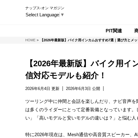
ナップス-オン マガジン
Select Language
▼
PIT関連
NAPS-ON マガジン
HOME
【2026年最新版】バイク用インカムおすすめ7選｜選び方とメ
【2026年最新版】バイク用
信対応モデルも紹介！
2026年6月4日 更新
2026年6月3日 公開
ツーリング中に仲間と会話を楽しんだり、ナビ音声を
は多くのライダーにとって定番装備となっています。
い」「高いモデルと安いモデルの違いは？」と悩む人
特に2026年現在は、Mesh通信や高音質スピーカー