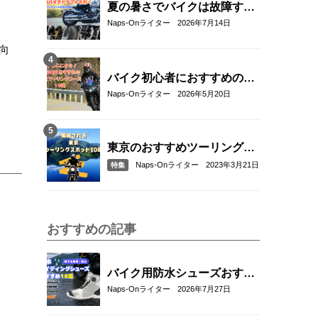
夏の暑さでバイクは故障す
る？起こりやすいトラブルと
Naps-Onライター
2026年7月14日
予防・対策方法を解説
向
バイク初心者におすすめの関
東近郊ツーリングコース10選
Naps-Onライター
2026年5月20日
｜距離・難易度・マップ付き
で安心！
東京のおすすめツーリングス
ポット10選
Naps-Onライター
2023年3月21日
特集
おすすめの記事
バイク用防水シューズおすす
め18選！雨の日も快適なライ
Naps-Onライター
2026年7月27日
ディングを実現