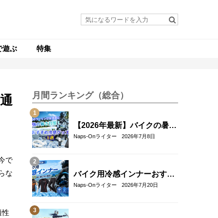
で遊ぶ
特集
月間ランキング（総合）
ュ通
【2026年最新】バイクの暑さ
対策・冷感グッズおすすめ8
Naps-Onライター
2026年7月8日
選｜真夏のツーリングを快適
にする人気アイテム
今で
らな
バイク用冷感インナーおすす
め22選！夏のツーリングを快
Naps-Onライター
2026年7月20日
適にする選び方も解説
適性