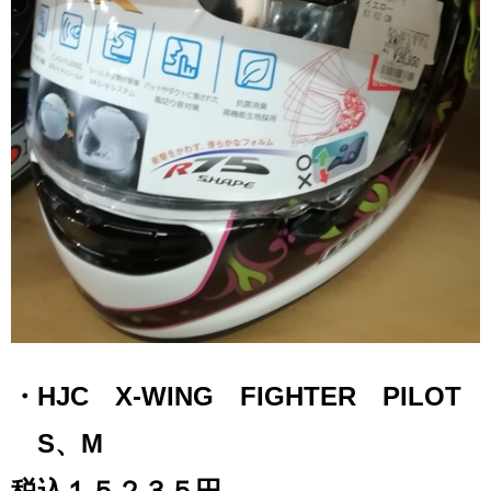
・HJC X-WING FIGHTER PILOT
S、M
税込１５２３５円