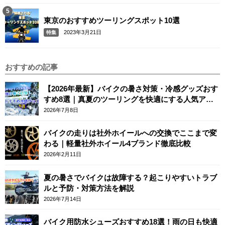
東京のおすすめツーリングスポット10選
2023年3月21日
特集
おすすめの記事
【2026年最新】バイクの暑さ対策・冷感グッズおす
すめ8選｜真夏のツーリングを快適にする人気アイ
テム
2026年7月8日
バイクの走りは社外ホイールへの交換でここまで変
わる｜軽量社外ホイール4ブランド徹底比較
2026年2月11日
夏の暑さでバイクは故障する？起こりやすいトラブ
ルと予防・対策方法を解説
2026年7月14日
バイク用防水シューズおすすめ18選！雨の日も快適