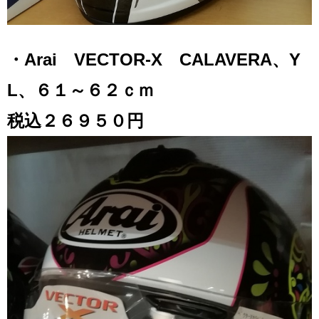
・Arai VECTOR-X CALAVERA、Y
L、６１～６２ｃｍ
税込２６９５０円