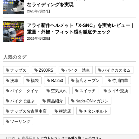
なライディングを実現
2026年7月27日
アライ新作ヘルメット「X-SNC」を実物レビュー｜
重量・外観・フィット感を徹底チェック
2026年4月20日
人気のタグ
ナップス
Z900RS
バイク 洗車
バイクカスタム
洗車
福袋
RZ250
新店オープン
竹川由華
バイク タイヤ
空気入れ
スイッチ
タイヤ交換
バイクで遊ぶ
商品紹介
Nap's-ONマガジン
ナップス名古屋南店
横浜店
チタンボルト
ツーリング
NAPS-ON マガジン
HOME
商品紹介
アウトレットセール第２弾！～その３～