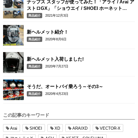
ナップス スタッフが使ってみた！「アライ / Arai ア
ストロGX」「ショウエイ / SHOEI ホーネット
ADV」
2021年12月3日
商品紹介
新ヘルメット紹介！
2020年8月6日
商品紹介
新ヘルメット入荷しました!
2020年7月27日
商品紹介
そうだ、オートバイ乗ろう～その3～
2020年4月23日
商品紹介
この記事のキーワード
Arai
SHOEI
XD
ARAIXD
VECTOR-X