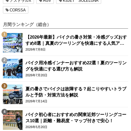
アストラルX
AGV
K5JET SOLELUNA
CORSSA
月間ランキング（総合）
【2026年最新】バイクの暑さ対策・冷感グッズおす
すめ8選｜真夏のツーリングを快適にする人気アイ
テム
2026年7月8日
バイク用冷感インナーおすすめ22選！夏のツーリン
グを快適にする選び方も解説
2026年7月20日
夏の暑さでバイクは故障する？起こりやすいトラブ
ルと予防・対策方法を解説
2026年7月14日
バイク初心者におすすめの関東近郊ツーリングコー
ス10選｜距離・難易度・マップ付きで安心！
2026年5月20日