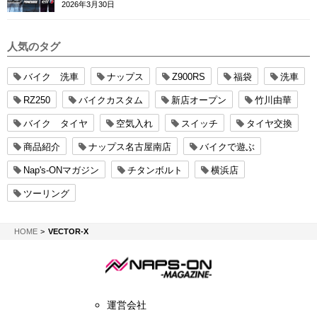
ースカフェロンドン
2026年3月30日
人気のタグ
バイク 洗車
ナップス
Z900RS
福袋
洗車
RZ250
バイクカスタム
新店オープン
竹川由華
バイク タイヤ
空気入れ
スイッチ
タイヤ交換
商品紹介
ナップス名古屋南店
バイクで遊ぶ
Nap's-ONマガジン
チタンボルト
横浜店
ツーリング
NAPS-ON マガジン
HOME
VECTOR-X
運営会社