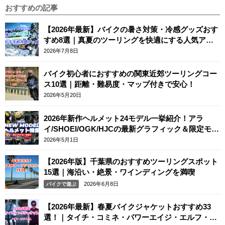
おすすめの記事
【2026年最新】バイクの暑さ対策・冷感グッズおす
すめ8選｜真夏のツーリングを快適にする人気アイ
テム
2026年7月8日
バイク初心者におすすめの関東近郊ツーリングコー
ス10選｜距離・難易度・マップ付きで安心！
2026年5月20日
2026年新作ヘルメット24モデル一挙紹介！アラ
イ/SHOEI/OGK/HJCの最新グラフィック＆限定モデ
ルまとめ
2026年5月1日
【2026年版】千葉県のおすすめツーリングスポット
15選｜海沿い・絶景・ワインディングを満喫
2026年6月8日
バイクで遊ぶ
【2026年最新】春夏バイクジャケットおすすめ33
選！｜タイチ・コミネ・パワーエイジ・エルフ・エ