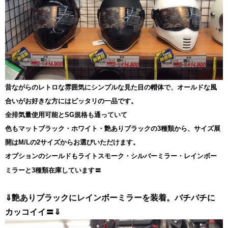
昔ながらのレトロな雰囲気にシンプルな見た目の帽体で、オールドな風
合いがお好きな方にはピッタリの一品です。
全排気量使用可能とSG規格も通っていて
色もマットブラック・ホワイト・艶ありブラックの3種類から、サイズ展
開はM/Lの2サイズからお選びいただけます。
オプションのシールドもライトスモーク・シルバーミラー・レインボー
ミラーと3種類在庫しています〓
⇓艶ありブラックにレインボーミラーを装着。バチバチに
カッコイイ〓⇓