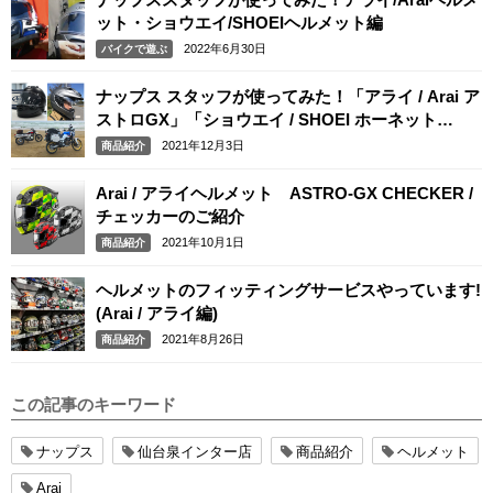
ット・ショウエイ/SHOEIヘルメット編
2022年6月30日
バイクで遊ぶ
ナップス スタッフが使ってみた！「アライ / Arai ア
ストロGX」「ショウエイ / SHOEI ホーネット
ADV」
2021年12月3日
商品紹介
Arai / アライヘルメット ASTRO-GX CHECKER /
チェッカーのご紹介
2021年10月1日
商品紹介
ヘルメットのフィッティングサービスやっています!
(Arai / アライ編)
2021年8月26日
商品紹介
この記事のキーワード
ナップス
仙台泉インター店
商品紹介
ヘルメット
Arai