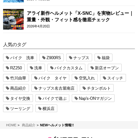
アライ新作ヘルメット「X-SNC」を実物レビュー｜
重量・外観・フィット感を徹底チェック
2026年4月20日
人気のタグ
バイク 洗車
Z900RS
ナップス
福袋
RZ250
洗車
バイクカスタム
新店オープン
竹川由華
バイク タイヤ
空気入れ
スイッチ
商品紹介
ナップス名古屋南店
チタンボルト
タイヤ交換
バイクで遊ぶ
Nap's-ONマガジン
ツーリング
横浜店
NAPS-ON マガジン
HOME
商品紹介
NEWヘルメット情報!!