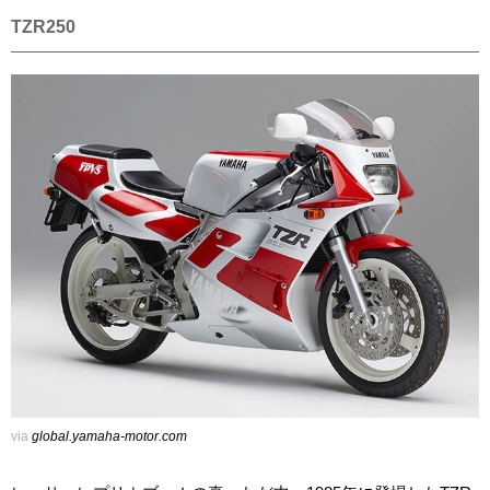
TZR250
via
global.yamaha-motor.com