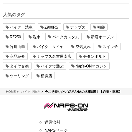
人気のタグ
バイク 洗車
Z900RS
ナップス
福袋
RZ250
洗車
バイクカスタム
新店オープン
竹川由華
バイク タイヤ
空気入れ
スイッチ
商品紹介
ナップス名古屋南店
チタンボルト
タイヤ交換
バイクで遊ぶ
Nap's-ONマガジン
ツーリング
横浜店
NAPS-ON マガジン
HOME
バイクで遊ぶ
今こそ乗りたいYAMAHAの名車8選！【絶版・旧車】
運営会社
NAPSページ