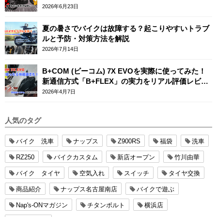
2026年6月23日
夏の暑さでバイクは故障する？起こりやすいトラブ
ルと予防・対策方法を解説
2026年7月14日
B+COM (ビーコム) 7X EVOを実際に使ってみた！
新通信方式「B+FLEX」の実力をリアル評価レビュ
ー
2026年4月7日
人気のタグ
バイク 洗車
ナップス
Z900RS
福袋
洗車
RZ250
バイクカスタム
新店オープン
竹川由華
バイク タイヤ
空気入れ
スイッチ
タイヤ交換
商品紹介
ナップス名古屋南店
バイクで遊ぶ
Nap's-ONマガジン
チタンボルト
横浜店