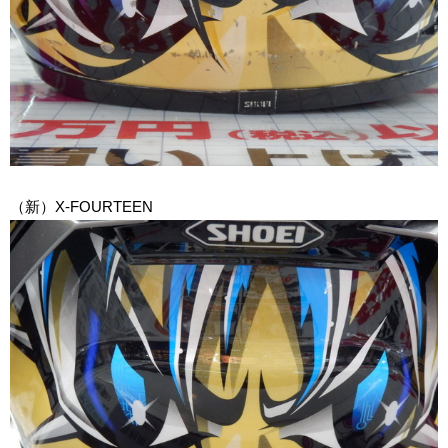
（新）X-FOURTEEN