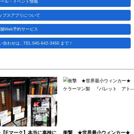
セール・イベント情報
ップスアプリについて
舗Web予約サービス
せは...TEL:045-642-3450 まで！
ー【Eマーク】本当に車検に
衝撃 ★世界最小ウィンカー