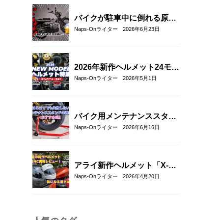
ル評価レビュー
バイクが駐車中に倒れる原因
と対策5選｜転倒防止テクニ
Naps-Onライター
2026年6月23日
ックとおすすめアイテム紹
介！
2026年新作ヘルメット24モデ
ル一挙紹介！アラ
Naps-Onライター
2026年5月1日
イ/SHOEI/OGK/HJCの最新グ
ラフィック＆限定モデルまと
め
バイク用メンテナンススタン
ドの選び方とおすすめ6選｜
Naps-Onライター
2026年6月16日
初心者でも安心して使える定
番モデルを解説
アライ新作ヘルメット「X-
SNC」を実物レビュー｜重
Naps-Onライター
2026年4月20日
量・外観・フィット感を徹底
チェック