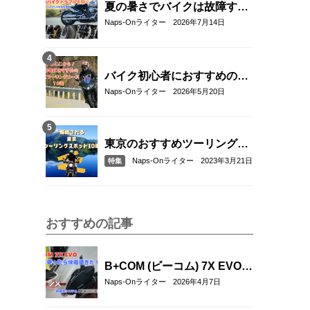
夏の暑さでバイクは故障す
る？起こりやすいトラブルと
Naps-Onライター
2026年7月14日
予防・対策方法を解説
バイク初心者におすすめの関
東近郊ツーリングコース10選
Naps-Onライター
2026年5月20日
｜距離・難易度・マップ付き
で安心！
東京のおすすめツーリングス
ポット10選
Naps-Onライター
2023年3月21日
特集
おすすめの記事
B+COM (ビーコム) 7X EVOを
実際に使ってみた！新通信方
Naps-Onライター
2026年4月7日
式「B+FLEX」の実力をリア