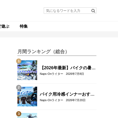
で遊ぶ
特集
月間ランキング（総合）
【2026年最新】バイクの暑さ
対策・冷感グッズおすすめ8
Naps-Onライター
2026年7月8日
選｜真夏のツーリングを快適
にする人気アイテム
バイク用冷感インナーおすす
め22選！夏のツーリングを快
Naps-Onライター
2026年7月20日
適にする選び方も解説