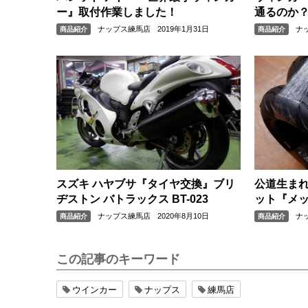
ー』取付作業しました！
通るのか
に行きま
ナップス練馬店
2019年1月31日
ナ
商品紹介
商品紹介
スズキ ハヤブサ『タイヤ交換』ブリ
公道生まれ
ヂストン バトラックス BT-023
ット『メ
M7RR』『
ナップス練馬店
2020年8月10日
ナ
商品紹介
商品紹介
サイズ』
この記事のキーワード
ウインカー
ナップス
練馬店