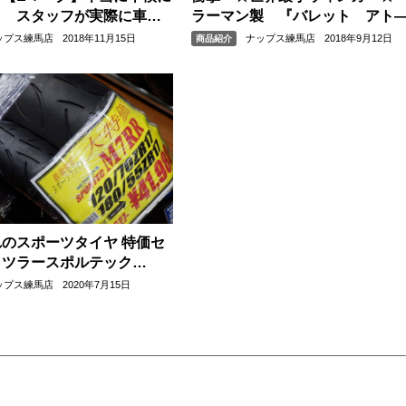
？ スタッフが実際に車検
ラーマン製 『バレット アト
した。
ップス練馬店
2018年11月15日
ナップス練馬店
2018年9月12日
商品紹介
のスポーツタイヤ 特価セ
ッツラースポルテック
カワサキZRX1200DAEG
ップス練馬店
2020年7月15日