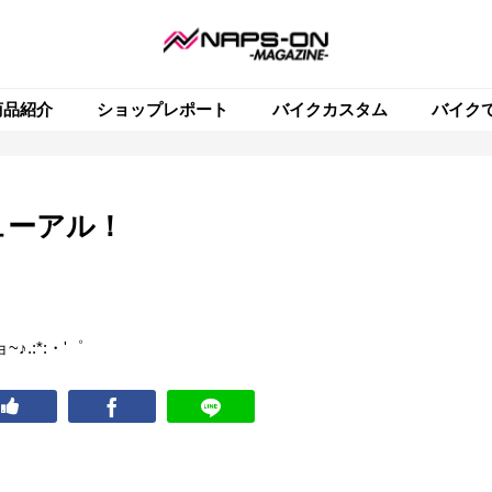
商品紹介
ショップレポート
バイクカスタム
バイク
ューアル！
.:*:・'゜