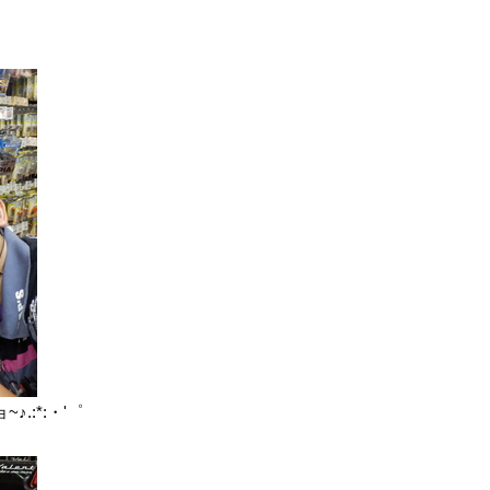
.:*:・'゜