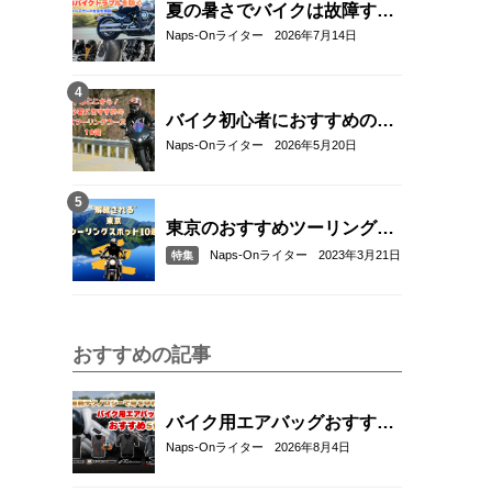
夏の暑さでバイクは故障す
る？起こりやすいトラブルと
Naps-Onライター
2026年7月14日
予防・対策方法を解説
バイク初心者におすすめの関
東近郊ツーリングコース10選
Naps-Onライター
2026年5月20日
｜距離・難易度・マップ付き
で安心！
東京のおすすめツーリングス
ポット10選
Naps-Onライター
2023年3月21日
特集
おすすめの記事
バイク用エアバッグおすすめ
5選！｜RSタイチ・HYOD・
Naps-Onライター
2026年8月4日
アルパインスターズ・hit-air