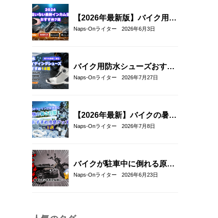
を比較
【2026年最新版】バイク用イ
ンカムおすすめ7選｜選び方
Naps-Onライター
2026年6月3日
とメッシュ通信対応モデルも
紹介！
バイク用防水シューズおすす
め18選！雨の日も快適なライ
Naps-Onライター
2026年7月27日
ディングを実現
【2026年最新】バイクの暑さ
対策・冷感グッズおすすめ8
Naps-Onライター
2026年7月8日
選｜真夏のツーリングを快適
にする人気アイテム
バイクが駐車中に倒れる原因
と対策5選｜転倒防止テクニ
Naps-Onライター
2026年6月23日
ックとおすすめアイテム紹
介！