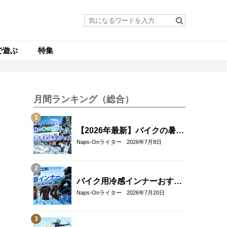
で遊ぶ
特集
月間ランキング（総合）
【2026年最新】バイクの暑さ
対策・冷感グッズおすすめ8
Naps-Onライター
2026年7月8日
選｜真夏のツーリングを快適
にする人気アイテム
バイク用冷感インナーおすす
め22選！夏のツーリングを快
Naps-Onライター
2026年7月20日
適にする選び方も解説