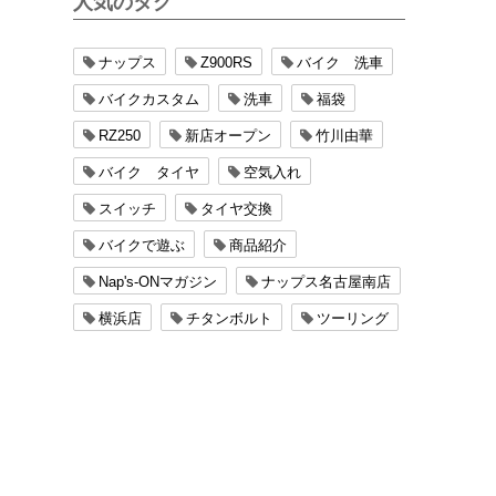
人気のタグ
ナップス
Z900RS
バイク 洗車
バイクカスタム
洗車
福袋
RZ250
新店オープン
竹川由華
バイク タイヤ
空気入れ
スイッチ
タイヤ交換
バイクで遊ぶ
商品紹介
Nap's-ONマガジン
ナップス名古屋南店
横浜店
チタンボルト
ツーリング