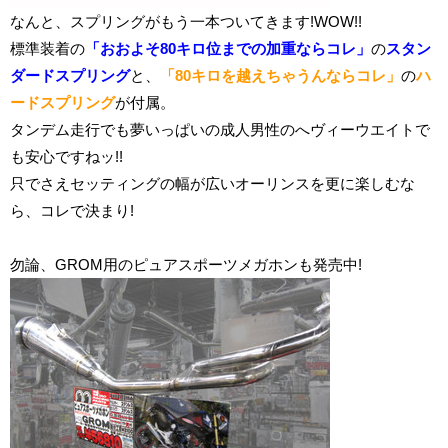
なんと、スプリングがもう一本ついてきます!WOW!!
標準装着の
「おおよそ80キロ位までの加重ならコレ」
の
スタン
ダードスプリング
と、
「80キロを越えちゃうんならコレ」
の
ハ
ードスプリング
が付属。
タンデム走行でも夢いっぱいの成人男性のへヴィーウエイトで
も安心ですねッ!!
只でさえセッティングの幅が広いオーリンスを更に楽しむな
ら、コレで決まり!
勿論、
GROM用のピュアスポーツメガホンも発売中!