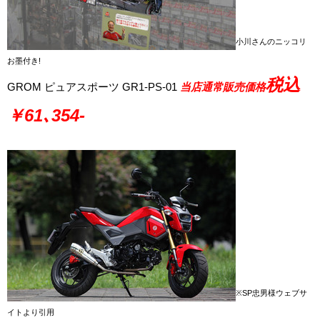
小川さんのニッコリ
お墨付き!
税込
GROM ピュアスポーツ GR1-PS-01
当店通常販売価格
￥61､354-
※SP忠男様ウェブサ
イトより引用