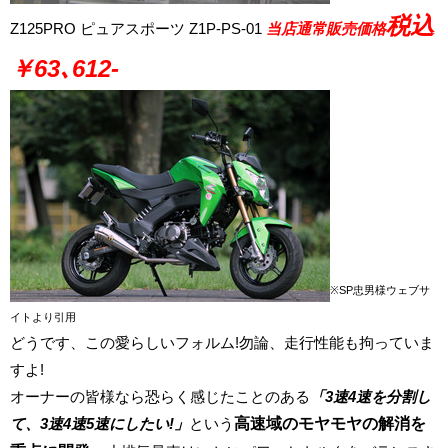
税込
Z125PRO ピュアスポーツ Z1P-PS-01
当店通常販売価格
￥63､612-
※SP忠男様ウェブサ
イトより引用
どうです、この愛らしいフォルム!勿論、走行性能も拘っていま
すよ!
オーナーの皆様なら恐らく感じたことのある
「3速4速を分割し
て、3速4速5速にしたい!」
という
高速域のモヤモヤの解消を