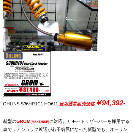
￥
94,392-
OHLINS S36HR1C1 HO611
当店通常販売価格
新型の
GROM
に対応。リモートリザーバーを採用する
(MSX125SF)
事でリアショック近辺が若干窮屈になった新型でも、オーリン