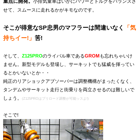
重点に開発。
小排気量車はいかにパワーとトルクをバランスさ
せて、スムースに走れるかがキモなのです。
そこが得意なSP忠男のマフラーは間違いなく
「気
持ちイー!」
筈!
そして、
Z125PRO
のライバル車である
GROM
も忘れちゃいけ
ません。新型モデルも登場し、サーキットでも猛威を揮ってい
るとかいないとか・・
純正のリアショックアブソーバーは調整機構がまったくなく、
タンデムやサーキット走行と街乗りを両立させるのは難しいで
しょう。
(Z125PROはプリロード調整が可能ッスよ!)
そこで!