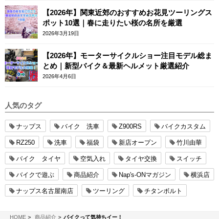
【2026年】関東近郊のおすすめお花見ツーリングス
ポット10選｜春に走りたい桜の名所を厳選
2026年3月19日
【2026年】モーターサイクルショー注目モデル総ま
とめ｜新型バイク＆最新ヘルメット厳選紹介
2026年4月6日
人気のタグ
ナップス
バイク 洗車
Z900RS
バイクカスタム
RZ250
洗車
福袋
新店オープン
竹川由華
バイク タイヤ
空気入れ
タイヤ交換
スイッチ
バイクで遊ぶ
商品紹介
Nap's-ONマガジン
横浜店
ナップス名古屋南店
ツーリング
チタンボルト
NAPS-ON マガジン
HOME
商品紹介
バイクって気持ちイー！