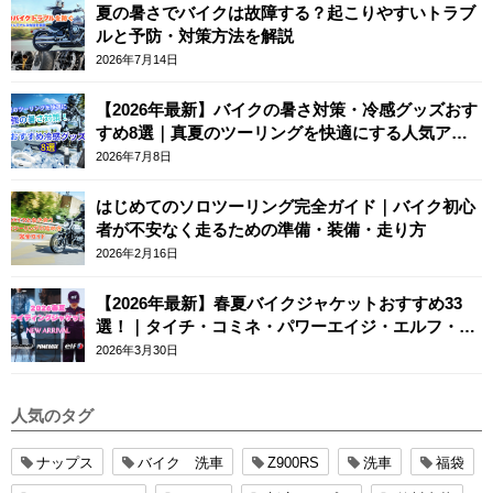
夏の暑さでバイクは故障する？起こりやすいトラブ
ルと予防・対策方法を解説
2026年7月14日
【2026年最新】バイクの暑さ対策・冷感グッズおす
すめ8選｜真夏のツーリングを快適にする人気アイ
テム
2026年7月8日
はじめてのソロツーリング完全ガイド｜バイク初心
者が不安なく走るための準備・装備・走り方
2026年2月16日
【2026年最新】春夏バイクジャケットおすすめ33
選！｜タイチ・コミネ・パワーエイジ・エルフ・エ
ースカフェロンドン
2026年3月30日
人気のタグ
ナップス
バイク 洗車
Z900RS
洗車
福袋